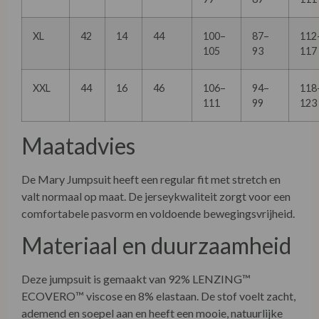
XL
42
14
44
100–
87–
112
105
93
117
XXL
44
16
46
106–
94–
118
111
99
123
Maatadvies
De Mary Jumpsuit heeft een regular fit met stretch en
valt normaal op maat. De jerseykwaliteit zorgt voor een
comfortabele pasvorm en voldoende bewegingsvrijheid.
Materiaal en duurzaamheid
Deze jumpsuit is gemaakt van 92% LENZING™
ECOVERO™ viscose en 8% elastaan. De stof voelt zacht,
ademend en soepel aan en heeft een mooie, natuurlijke