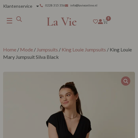
Klantenservice
0228 315 356
info@lavieonline.nl
La Vie
☰
0
Home
/
Mode
/
Jumpsuits
/
King Louie Jumpsuits
/ King Louie
Mary Jumpsuit Silva Black