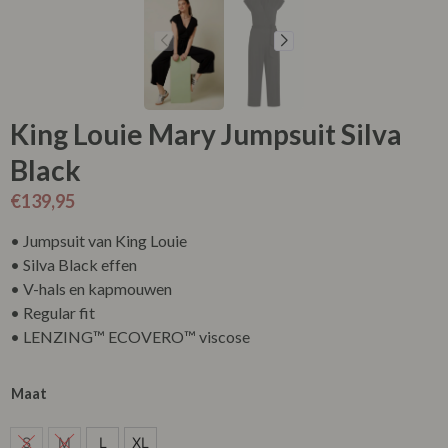
King Louie Mary Jumpsuit Silva
Black
€
139,95
• Jumpsuit van King Louie
• Silva Black effen
• V-hals en kapmouwen
• Regular fit
• LENZING™ ECOVERO™ viscose
Maat
S
S
M
L
XL