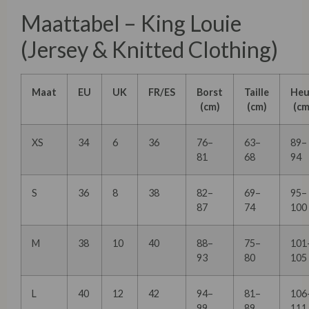
Maattabel – King Louie
(Jersey & Knitted Clothing)
Maat
EU
UK
FR/ES
Borst
Taille
Heu
(cm)
(cm)
(cm
XS
34
6
36
76–
63–
89–
81
68
94
S
36
8
38
82–
69–
95–
87
74
100
M
38
10
40
88–
75–
101
93
80
105
L
40
12
42
94–
81–
106
99
89
111