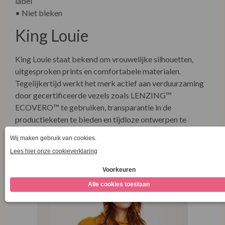
label
• Niet bleken
King Louie
King Louie staat bekend om vrouwelijke silhouetten,
uitgesproken prints en comfortabele materialen.
Tegelijkertijd werkt het merk actief aan verduurzaming
door gecertificeerde vezels zoals LENZING™
ECOVERO™ te gebruiken, transparantie in de
productieketen te bieden en tijdloze ontwerpen te
ontwikkelen.
Combineer met