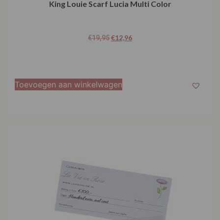
King Louie Scarf Lucia Multi Color
€
12,96
€
19,95
Toevoegen aan winkelwagen