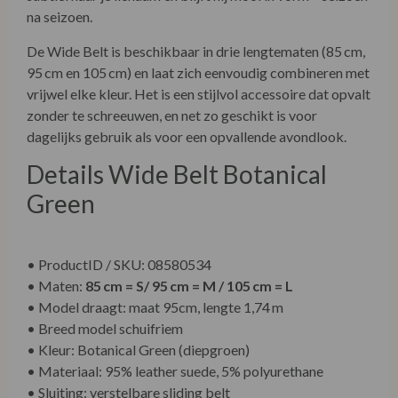
na seizoen.
De Wide Belt is beschikbaar in drie lengtematen (85 cm,
95 cm en 105 cm) en laat zich eenvoudig combineren met
vrijwel elke kleur. Het is een stijlvol accessoire dat opvalt
zonder te schreeuwen, en net zo geschikt is voor
dagelijks gebruik als voor een opvallende avondlook.
Details Wide Belt Botanical
Green
• ProductID / SKU: 08580534
• Maten:
85 cm = S/ 95 cm = M / 105 cm = L
• Model draagt: maat 95cm, lengte 1,74 m
• Breed model schuifriem
• Kleur: Botanical Green (diepgroen)
• Materiaal:
95% leather suede, 5% polyurethane
• Sluiting: verstelbare sliding belt