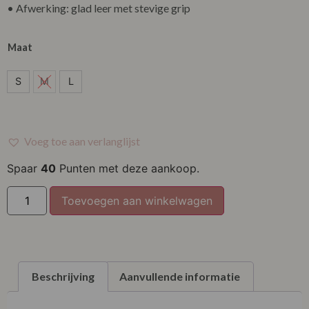
• Afwerking: glad leer met stevige grip
Maat
S
S
M
L
M
L
Voeg toe aan verlanglijst
Spaar
40
Punten met deze aankoop.
Toevoegen aan winkelwagen
Beschrijving
Aanvullende informatie