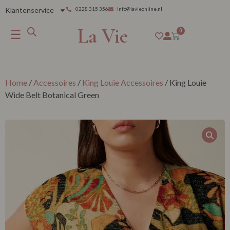
Klantenservice
0228 315 356
info@lavieonline.nl
La Vie
☰
0
Home
/
Accessoires
/
King Louie Accessoires
/ King Louie
Wide Belt Botanical Green