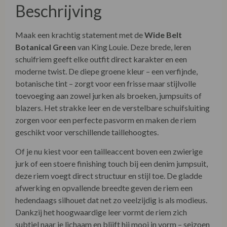
Beschrijving
Maak een krachtig statement met de
Wide Belt
Botanical Green
van King Louie. Deze brede, leren
schuifriem geeft elke outfit direct karakter en een
moderne twist. De diepe groene kleur – een verfijnde,
botanische tint – zorgt voor een frisse maar stijlvolle
toevoeging aan zowel jurken als broeken, jumpsuits of
blazers. Het strakke leer en de verstelbare schuifsluiting
zorgen voor een perfecte pasvorm en maken de riem
geschikt voor verschillende taillehoogtes.
Of je nu kiest voor een tailleaccent boven een zwierige
jurk of een stoere finishing touch bij een denim jumpsuit,
deze riem voegt direct structuur en stijl toe. De gladde
afwerking en opvallende breedte geven de riem een
hedendaags silhouet dat net zo veelzijdig is als modieus.
Dankzij het hoogwaardige leer vormt de riem zich
subtiel naar je lichaam en blijft hij mooi in vorm – seizoen