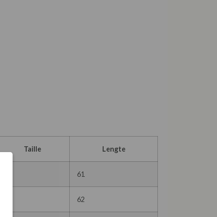
Taille
Lengte
92
61
96
62