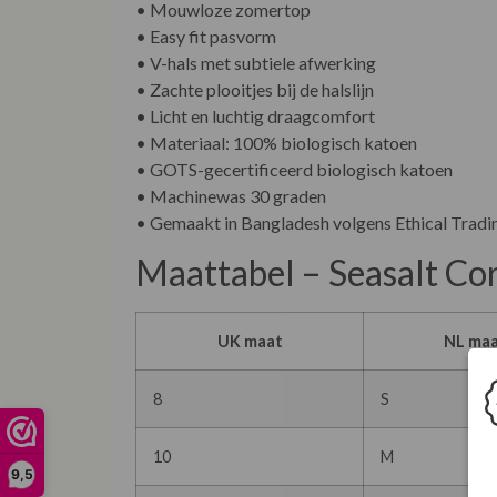
• Mouwloze zomertop
• Easy fit pasvorm
• V-hals met subtiele afwerking
• Zachte plooitjes bij de halslijn
• Licht en luchtig draagcomfort
• Materiaal: 100% biologisch katoen
• GOTS-gecertificeerd biologisch katoen
• Machinewas 30 graden
• Gemaakt in Bangladesh volgens Ethical Tradi
Maattabel – Seasalt Cor
UK maat
NL ma
8
S
10
M
9,5