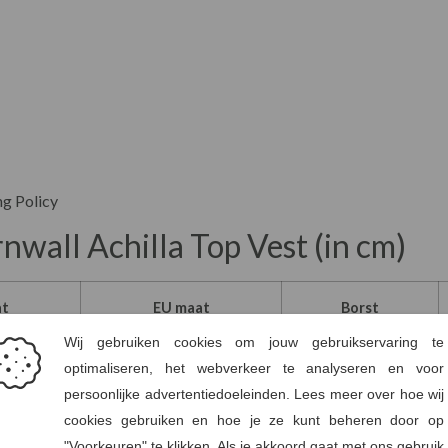
ng Policy
nwall Achilla Top Vest (in cm)
at
EU maat
Borst
36
88
38
92