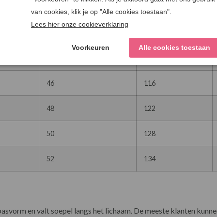
40
98
42
104
44
110
46
116
48
122
50
128
52
134
pasvorm en valt soepel langs het lichaam. De meeste klanten kunne