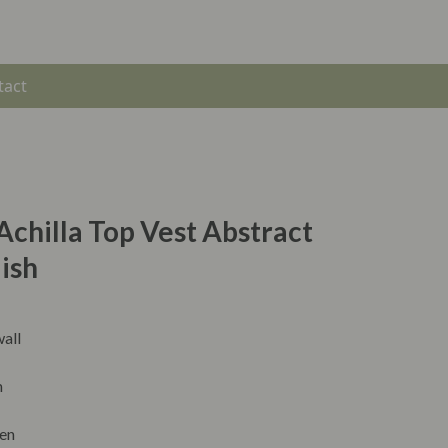
tact
Achilla Top Vest Abstract
ish
all
m
en