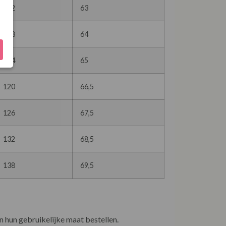
102
63
108
64
114
65
120
66,5
126
67,5
132
68,5
138
69,5
n hun gebruikelijke maat bestellen.