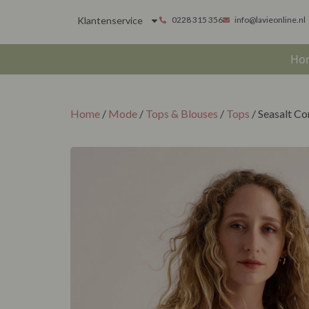
Klantenservice
0228 315 356
info@lavieonline.nl
Ho
Home
/
Mode
/
Tops & Blouses
/
Tops
/ Seasalt Co