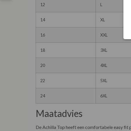
12
L
14
XL
16
XXL
18
3XL
20
4XL
22
5XL
24
6XL
Maatadvies
De Achilla Top heeft een comfortabele easy fit 