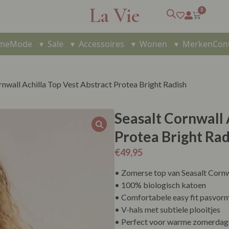
La Vie
0
me
Mode
▾
Sale
▾
Accessoires
▾
Wonen
▾
Merken
Con
rnwall Achilla Top Vest Abstract Protea Bright Radish
Seasalt Cornwall 
Protea Bright Rad
€
49,95
• Zomerse top van Seasalt Cornw
• 100% biologisch katoen
• Comfortabele easy fit pasvor
• V-hals met subtiele plooitjes
• Perfect voor warme zomerdag