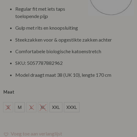
Regular fit met iets taps
toelopende pijp
Gulp met rits en knoopsluiting
Steekzakken voor & opgestikte zakken achter
Comfortabele biologische katoenstretch
SKU: 5057787882962
Model draagt maat 38 (UK 10), lengte 170 cm
Maat
S
S
M
L
XL
XXL
XXXL
M
L
Voeg toe aan verlanglijst