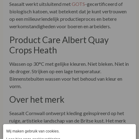
Seasalt werkt uitsluitend met
GOTS
-gecertificeerd of
biologisch katoen, wat betekent dat je kunt vertrouwen
op een milieuvriendelijk productieproces en betere
werkomstandigheden voor boeren en arbeiders.
Product Care Albert Quay
Crops Heath
Wassen op 30°C met gelijke kleuren. Niet bleken. Niet in
de droger. Strijken op een lage temperatuur.
Binnenstebuiten wassen voor het behoud van kleur en
vorm.
Over het merk
Seasalt Cornwall ontwerpt kleding geïnspireerd op het
ruige, artistieke landschap van de Britse kust. Het merk
staat bekend om zijn vrouwelijke silhouetten, natuurlijke
materialen en liefde voor vakmanschap. Duurzaamheid