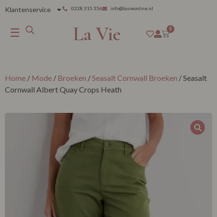
Klantenservice
0228 315 356
info@lavieonline.nl
La Vie
☰
0
Home
/
Mode
/
Broeken
/
Seasalt Cornwall Broeken
/ Seasalt
Cornwall Albert Quay Crops Heath