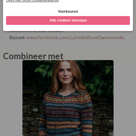
en eerlijke productie staan centraal bij alles wat ze
maken.
Ontdek meer over onze winkel én onze duurzame
collecties via onze socials!
Bezoek
www.facebook.com/LaVieEnRoseDamesmode
.
Combineer met