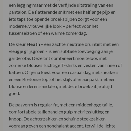
een legging maar met de verfijnde uitstraling van een
pantalon. De flatterende snit met een halflange pijp en
iets taps toelopende broekspijpen zorgt voor een
moderne, vrouwelijke look – perfect voor het
tussenseizoen of een warme zomerdag.
De kleur
Heath
– een zachte, neutrale bruintint met een
vleugje grijsgroen – is een subtiele toevoeging aan je
garderobe. Deze tint combineert moeiteloos met
zomerse blouses, luchtige T-shirts en vesten van linnen of
katoen. Of je nu kiest voor een casual dag met sneakers
en een Bretonse top, of het stijlvoller aanpakt met een
blouse en leren sandalen, met deze broek zit je altijd
goed.
De pasvorm is regular fit, met een middenhoge taille,
comfortabele tailleband en gulp met ritssluiting en
knoop. De achterzakken en schuine steekzakken
vooraan geven een nonchalant accent, terwijl de lichte