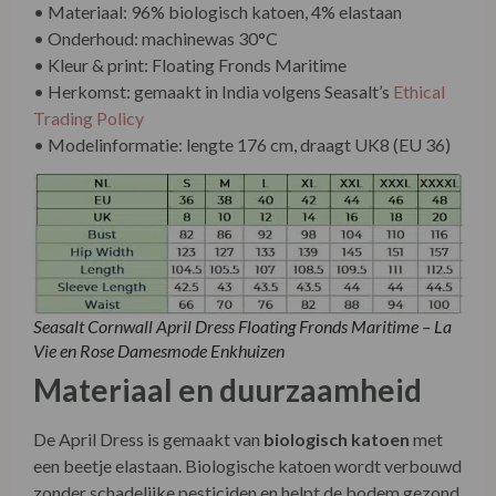
• Onderhoud: machinewas 30°C
• Kleur & print: Floating Fronds Maritime
• Herkomst: gemaakt in India volgens Seasalt’s
Ethical
Trading Policy
• Modelinformatie: lengte 176 cm, draagt UK8 (EU 36)
Seasalt Cornwall April Dress Floating Fronds Maritime – La
Vie en Rose Damesmode Enkhuizen
Materiaal en duurzaamheid
De April Dress is gemaakt van
biologisch katoen
met
een beetje elastaan. Biologische katoen wordt verbouwd
zonder schadelijke pesticiden en helpt de bodem gezond
te houden — beter voor de natuur én de mensen die