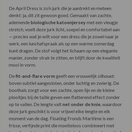
De April Dress is zo’n jurk die je aantrekt en meteen
denkt: ja, dit zit gewoon goed. Gemaakt van zachte,
ademende
biologische katoenjersey
met een vleugje
stretch, voelt deze jurk licht, soepel en comfortabel aan
— precies wat je wilt voor een dress die je zowel naar je
werk, een lunchafspraak als op een warme zomerdag
kunt dragen. De stof volgt het lichaam op een elegante
manier, zonder strak te zitten, en blijft door de kwaliteit
mooi in vorm.
De
fit-and-flare vorm
geeft een vrouwelijk silhouet:
boven subtiel aangesloten, onder luchtig en zwierig. De
boothals zorgt voor een zachte, open lijn en de kleine
plooitjes bij de taille geven een flatterend effect zonder
op te vallen. De lengte valt
net onder de knie
, waardoor
deze jurk geschikt is voor vrijwel elke lengte en elk
moment van de dag. Floating Fronds Maritime is een
frisse, verfijnde print die moeiteloos combineert met