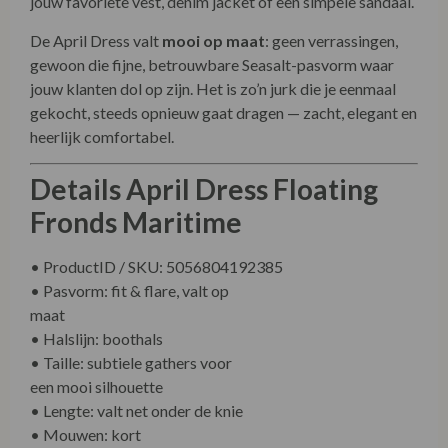
jouw favoriete vest, denim jacket of een simpele sandaal.
De April Dress valt
mooi op maat
: geen verrassingen,
gewoon die fijne, betrouwbare Seasalt-pasvorm waar
jouw klanten dol op zijn. Het is zo’n jurk die je eenmaal
gekocht, steeds opnieuw gaat dragen — zacht, elegant en
heerlijk comfortabel.
Details April Dress Floating
Fronds Maritime
• ProductID / SKU: 5056804192385
• Pasvorm: fit & flare, valt op
maat
• Halslijn: boothals
• Taille: subtiele gathers voor een mooi silhouette
• Lengte: valt net onder de knie
• Mouwen: kort
• Materiaal: 96% biologisch katoen, 4% elastaan