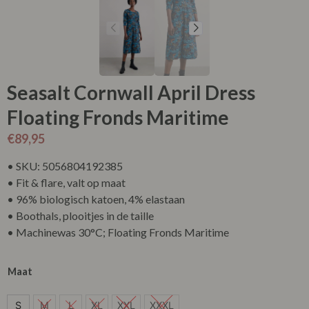
Seasalt Cornwall April Dress
Floating Fronds Maritime
€
89,95
• SKU: 5056804192385
• Fit & flare, valt op maat
• 96% biologisch katoen, 4% elastaan
• Boothals, plooitjes in de taille
• Machinewas 30°C; Floating Fronds Maritime
Maat
S
S
M
L
XL
XXL
XXXL