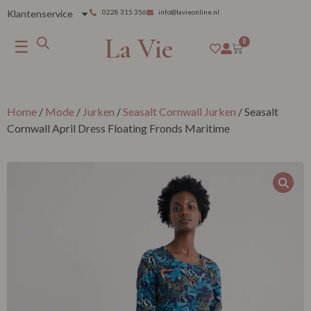
Klantenservice
0228 315 356
info@lavieonline.nl
La Vie
☰
0
Home
/
Mode
/
Jurken
/
Seasalt Cornwall Jurken
/ Seasalt
Cornwall April Dress Floating Fronds Maritime