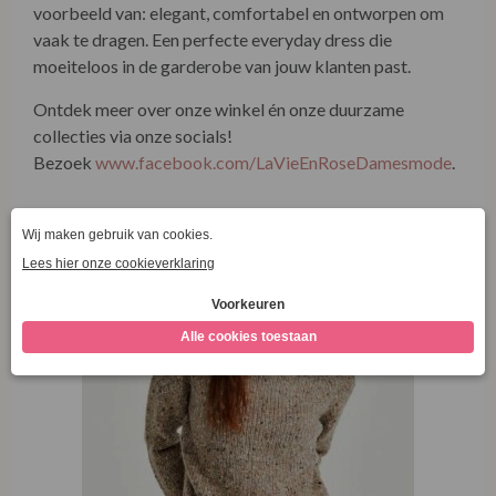
vaak te dragen. Een perfecte everyday dress die
moeiteloos in de garderobe van jouw klanten past.
Ontdek meer over onze winkel én onze duurzame
collecties via onze socials!
Bezoek
www.facebook.com/LaVieEnRoseDamesmode
.
Combineer met