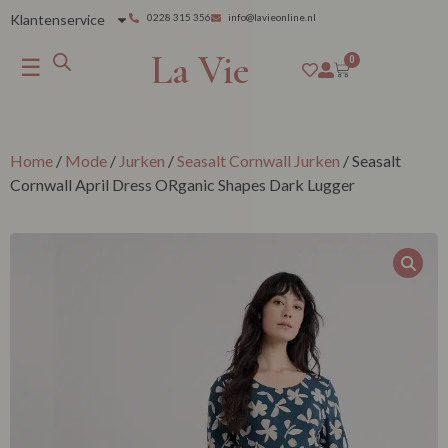
Klantenservice
0228 315 356
info@lavieonline.nl
La Vie
☰
0
Home
/
Mode
/
Jurken
/
Seasalt Cornwall Jurken
/ Seasalt
Cornwall April Dress ORganic Shapes Dark Lugger