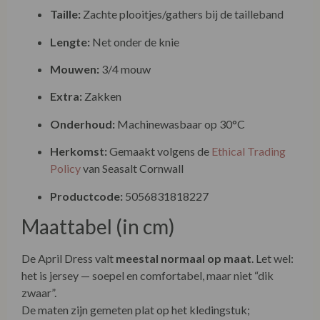
Taille:
Zachte plooitjes/gathers bij de tailleband
Lengte:
Net onder de knie
Mouwen:
3/4 mouw
Extra:
Zakken
Onderhoud:
Machinewasbaar op 30°C
Herkomst:
Gemaakt volgens de
Ethical Trading
Policy
van Seasalt Cornwall
Productcode:
5056831818227
Maattabel (in cm)
De April Dress valt
meestal normaal op maat
. Let wel:
het is jersey — soepel en comfortabel, maar niet “dik
zwaar”.
De maten zijn gemeten plat op het kledingstuk;