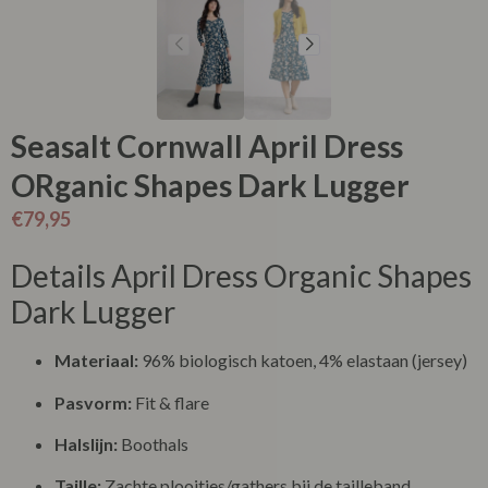
Seasalt Cornwall April Dress
ORganic Shapes Dark Lugger
€
79,95
Details April Dress Organic Shapes
Dark Lugger
Materiaal:
96% biologisch katoen, 4% elastaan (jersey)
Pasvorm:
Fit & flare
Halslijn:
Boothals
Taille:
Zachte plooitjes/gathers bij de tailleband