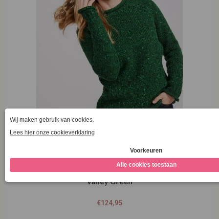
Aran Woollen Mills Ladies Roll Neck Raglan Crew
Valley Green
€
124,95