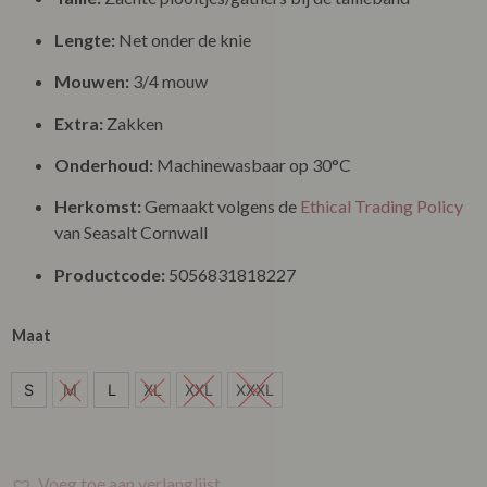
Lengte:
Net onder de knie
Mouwen:
3/4 mouw
Extra:
Zakken
Onderhoud:
Machinewasbaar op 30°C
Herkomst:
Gemaakt volgens de
Ethical Trading Policy
van Seasalt Cornwall
Productcode:
5056831818227
Maat
S
S
M
L
XL
XXL
XXXL
M
L
Voeg toe aan verlanglijst