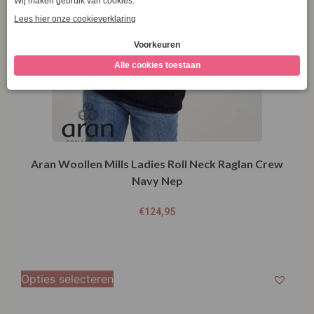
Aran Woollen Mills Ladies Roll Neck Raglan Crew
Navy Nep
€
124,95
Opties selecteren