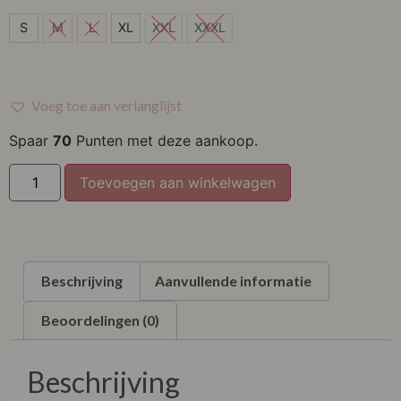
S
S
M
L
XL
XXL
XXXL
M
L
Voeg toe aan verlanglijst
XL
Spaar
70
Punten met deze aankoop.
XXL
Toevoegen aan winkelwagen
XXXL
Beschrijving
Aanvullende informatie
Beoordelingen (0)
Beschrijving