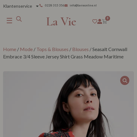
Klantenservice
0228 315 356
info@lavieonline.nl
La Vie
☰
0
Home
/
Mode
/
Tops & Blouses
/
Blouses
/ Seasalt Cornwall
Embrace 3/4 Sleeve Jersey Shirt Grass Meadow Maritime