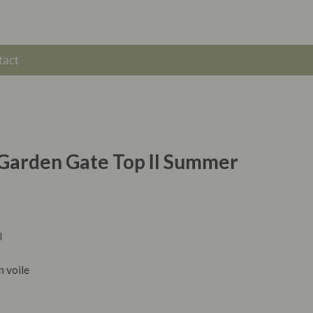
tact
 Garden Gate Top II Summer
l
 voile