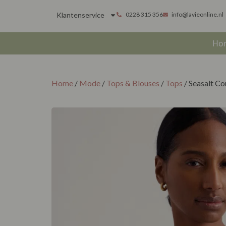
Klantenservice
0228 315 356
info@lavieonline.nl
Ho
Home
/
Mode
/
Tops & Blouses
/
Tops
/ Seasalt C