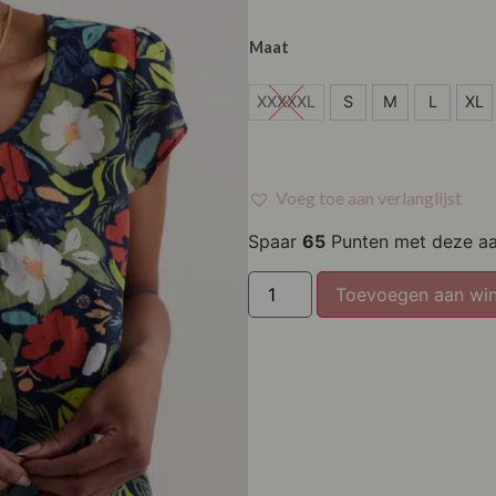
Maat
XXXXXL
XXXXXL
S
M
L
XL
S
M
Voeg toe aan verlanglijst
L
Spaar
65
Punten met deze a
XL
Toevoegen aan wi
XXL
XXXL
XXXXL