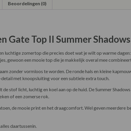
Beoordelingen (0)
n Gate Top II Summer Shadows
en luchtige zomertop die precies doet wat je wilt op warme dagen: 
njes, gewoon een mooie top die je makkelijk overal mee combineert
ichaam zonder vormloos te worden. De ronde hals en kleine kapmouw
-detail met knoopsluiting voor een subtiele extra touch.
de stof licht, luchtig en koel aan op de huid. De Summer Shadows M
eken of een zomerse rok.
e katoen, de mooie print en het draagcomfort. Wel geven meerdere 
alles daartussenin.