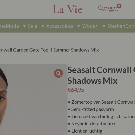
La Vie
0
me
Mode
▾
Sale
▾
Accessoires
▾
Wonen
▾
Merken
Con
ornwall Garden Gate Top II Summer Shadows Mix
Seasalt Cornwall
Shadows Mix
€
64,95
• Zomertop van Seasalt Cornwal
• Semi-fitted pasvorm
• Gemaakt van biologisch katoen
• Keyhole-detail achter
• Licht en luchtig