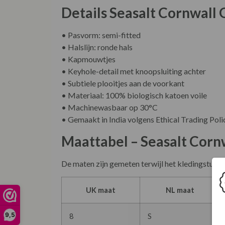
Details Seasalt Cornwall 
• Pasvorm: semi-fitted
• Halslijn: ronde hals
• Kapmouwtjes
• Keyhole-detail met knoopsluiting achter
• Subtiele plooitjes aan de voorkant
• Materiaal: 100% biologisch katoen voile
• Machinewasbaar op 30°C
• Gemaakt in India volgens Ethical Trading Poli
Maattabel – Seasalt Cornw
De maten zijn gemeten terwijl het kledingstuk p
UK maat
NL maat
9,5
8
S