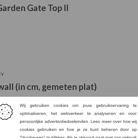
Garden Gate Top II
cy
all (in cm, gemeten plat)
lat ligt. Borstmaten geven de
omtrek van het kledingstuk
weer.
EU maat
Borst (cm)
Lengte (c
36
91
62