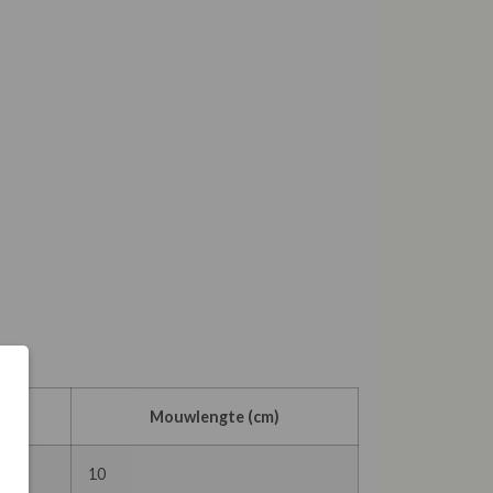
m)
Mouwlengte (cm)
10