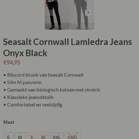
Seasalt Cornwall Lamledra Jeans
Onyx Black
€
94,95
• Ribcord broek van Seasalt Cornwall
• Slim fit pasvorm
• Gemaakt van biologisch katoen met stretch
• Klassieke jeansdetails
• Comfortabel en veelzijdig
Maat
S
S
M
L
XL
XXL
XXXL