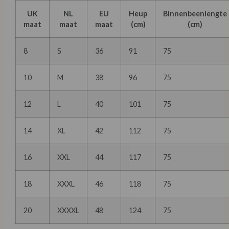
UK
NL
EU
Heup
Binnenbeenlengte
maat
maat
maat
(cm)
(cm)
8
S
36
91
75
10
M
38
96
75
12
L
40
101
75
14
XL
42
112
75
16
XXL
44
117
75
18
XXXL
46
118
75
20
XXXXL
48
124
75