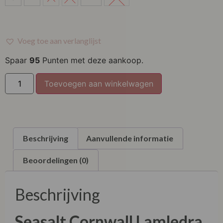
M
L
Voeg toe aan verlanglijst
XL
Spaar
95
Punten met deze aankoop.
XXL
Toevoegen aan winkelwagen
XXXL
Beschrijving
Aanvullende informatie
Beoordelingen (0)
Beschrijving
Seasalt Cornwall
Lamledra