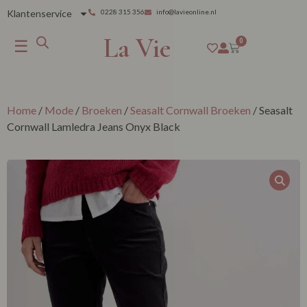
Klantenservice
0228 315 356
info@lavieonline.nl
La Vie
☰
0
Home
/
Mode
/
Broeken
/
Seasalt Cornwall Broeken
/ Seasalt
Cornwall Lamledra Jeans Onyx Black