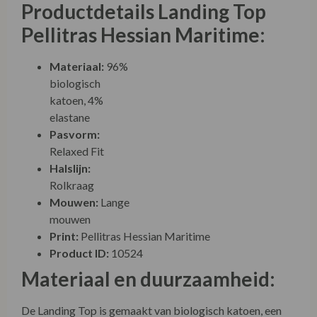
Productdetails Landing Top
Pellitras Hessian Maritime:
Materiaal:
96% biologisch katoen, 4% elastane
Pasvorm:
Relaxed Fit
Halslijn:
Rolkraag
Mouwen:
Lange mouwen
Print:
Pellitras Hessian Maritime
Product ID:
10524
Materiaal en duurzaamheid:
De Landing Top is gemaakt van biologisch katoen, een
milieuvriendelijk alternatief voor conventioneel katoen.
Biologisch katoen wordt verbouwd zonder het gebruik
van schadelijke chemicaliën en kunstmest, wat resulteert
in een lagere impact op het milieu en een gezondere
werkomgeving voor de boeren. De zachte, ademende
stof is niet alleen comfortabel om te dragen, maar ook