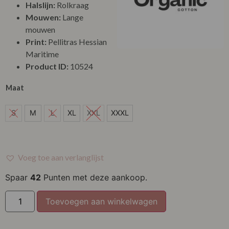
Halslijn:
Rolkraag
Mouwen:
Lange
mouwen
Print:
Pellitras Hessian
Maritime
Product ID:
10524
Maat
S
S
M
L
XL
XXL
XXXL
M
L
Voeg toe aan verlanglijst
XL
Spaar
42
Punten met deze aankoop.
XXL
Toevoegen aan winkelwagen
XXXL