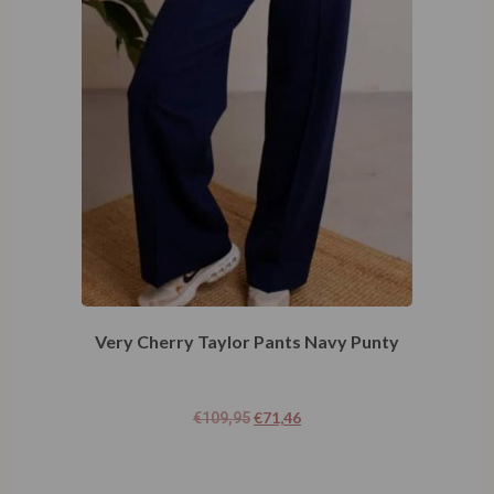
Very Cherry Taylor Pants Navy Punty
€
71,46
€
109,95
Opties selecteren