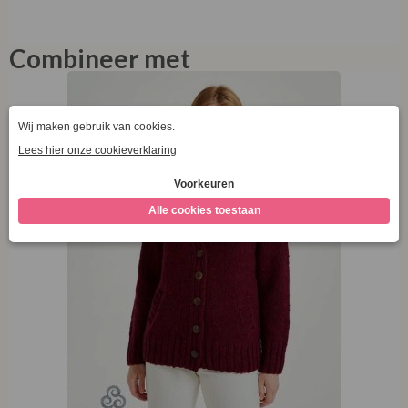
Aran Woollen Mills Ladies Donegal Cardigan Sice
Pocket Winter Berry
€
69,97
€
139,95