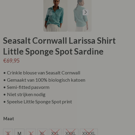
Seasalt Cornwall Larissa Shirt
Little Sponge Spot Sardine
€
69,95
• Crinkle blouse van Seasalt Cornwall
• Gemaakt van 100% biologisch katoen
• Semi-fitted pasvorm
• Niet strijken nodig
• Speelse Little Sponge Spot print
Maat
S
S
M
L
XL
XXL
XXXL
XXXXL