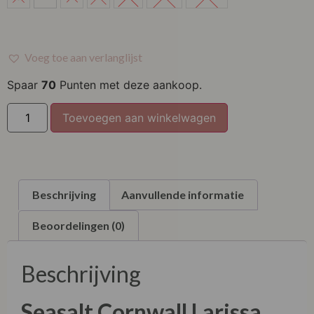
M
L
Voeg toe aan verlanglijst
XL
Spaar
70
Punten met deze aankoop.
XXL
Toevoegen aan winkelwagen
XXXL
XXXXL
Beschrijving
Aanvullende informatie
Beoordelingen (0)
Beschrijving
Seasalt Cornwall Larissa