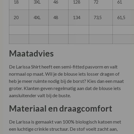
18
3XL
46
128
72
61
20
4XL
48
134
73,5
61,5
Maatadvies
De Larissa Shirt heeft een semi-fitted pasvorm en valt
normaal op maat. Wil je de blouse iets losser dragen of
heb je meer ruimte nodig bij de borst? Kies dan een maat
groter. Klanten geven regelmatig aan dat de blouse iets
aansluitender valt bij de buste.
Materiaal en draagcomfort
De Larissa is gemaakt van 100% biologisch katoen met
een luchtige crinkle structuur. De stof voelt zacht aan,