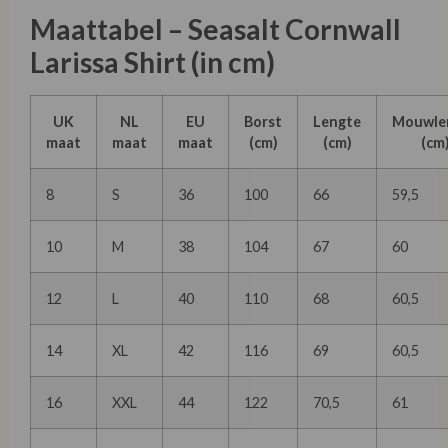
Maattabel – Seasalt Cornwall
Larissa Shirt (in cm)
UK
NL
EU
Borst
Lengte
Mouwle
maat
maat
maat
(cm)
(cm)
(cm
8
S
36
100
66
59,5
10
M
38
104
67
60
12
L
40
110
68
60,5
14
XL
42
116
69
60,5
16
XXL
44
122
70,5
61