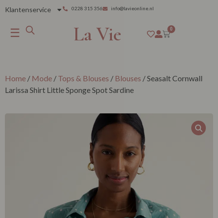
Klantenservice
0228 315 356
info@lavieonline.nl
La Vie
☰
0
Home
/
Mode
/
Tops & Blouses
/
Blouses
/ Seasalt Cornwall
Larissa Shirt Little Sponge Spot Sardine