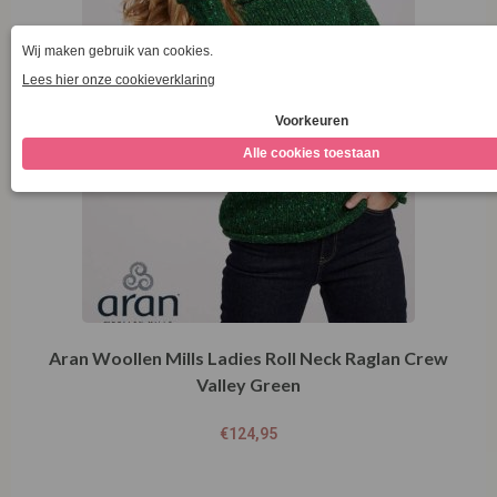
Aran Woollen Mills Ladies Roll Neck Raglan Crew
Valley Green
€
124,95