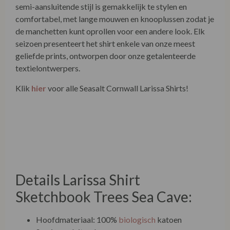
semi-aansluitende stijl is gemakkelijk te stylen en
comfortabel, met lange mouwen en knooplussen zodat je
de manchetten kunt oprollen voor een andere look. Elk
seizoen presenteert het shirt enkele van onze meest
geliefde prints, ontworpen door onze getalenteerde
textielontwerpers.
Klik
hier
voor alle Seasalt Cornwall Larissa Shirts!
Details Larissa
Shirt Sketchbook
Trees Sea Cave:
Hoofdmateriaal: 100%
biologisch
katoen
Semi-aansluitende pasvorm
Voorzien van kraag
Oprolbare manchetten