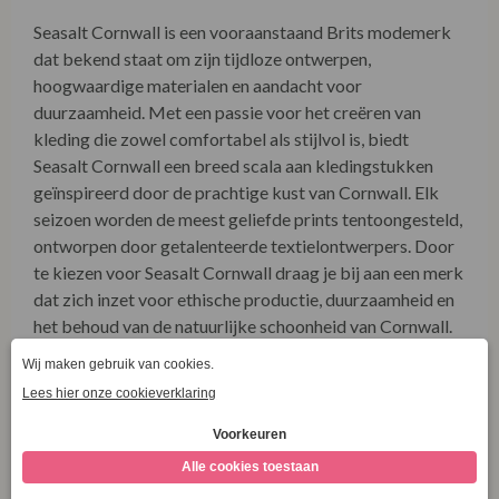
hoogwaardige materialen en aandacht voor
duurzaamheid. Met een passie voor het creëren van
kleding die zowel comfortabel als stijlvol is, biedt
Seasalt Cornwall een breed scala aan kledingstukken
geïnspireerd door de prachtige kust van Cornwall. Elk
seizoen worden de meest geliefde prints tentoongesteld,
ontworpen door getalenteerde textielontwerpers. Door
te kiezen voor Seasalt Cornwall draag je bij aan een merk
dat zich inzet voor ethische productie, duurzaamheid en
het behoud van de natuurlijke schoonheid van Cornwall.
Ontdek meer over onze winkel én onze duurzame
collecties via onze socials! Bezoek
www.facebook.com/LaVieEnRoseDamesmode
Combineer met