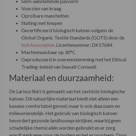
Sluiting met knopen
Gecertificeerd biologisch katoen volgens de
Global Organic Textile Standards (GOTS) door de
Soil Association
. Licentienummer: DK17684
Machinewasbaar op 30°C
Geproduceerd in overeenstemming met het Ethical
Trading-beleid van Seasalt Cornwall
Materiaal en duurzaamheid:
De Larissa Shirt is gemaakt van het zachtste biologische
katoen. Dit natuurlijke materiaal biedt niet alleen een
luxueus comfortabel gevoel, maar is ook duurzaam en
milieuvriendelijk. Het gebruik van biologisch katoen
bevordert gezonde landbouwpraktijken, waarbij geen
schadelijke chemicaliën worden gebruikt en er zorg
wordt gedragen voor de bodem en het ecosysteem. Door
te kiezen voor dit shirt draag je bij aan een duurzamere
modekeuze en het behoud van onze planeet.