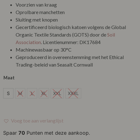
Voorzien van kraag
Oprolbare manchetten
Sluiting met knopen
Gecertificeerd biologisch katoen volgens de Global
Organic Textile Standards (GOTS) door de
Soil
Association
. Licentienummer: DK17684
Machinewasbaar op 30°C
Geproduceerd in overeenstemming met het Ethical
Trading-beleid van Seasalt Cornwall
Maat
S
S
M
L
XL
XXL
XXXL
Voeg toe aan verlanglijst
Spaar
70
Punten met deze aankoop.