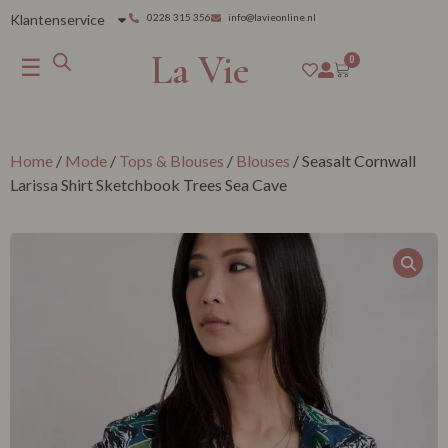
Klantenservice
0228 315 356
info@lavieonline.nl
La Vie
☰
0
Home
/
Mode
/
Tops & Blouses
/
Blouses
/ Seasalt Cornwall
Larissa Shirt Sketchbook Trees Sea Cave