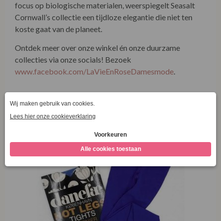
focus op biologische materialen, weerspiegelt Seasalt
Cornwall’s collectie een tijdloze elegantie die niet ten
koste gaat van de planeet.
Ontdek meer over onze winkel én onze duurzame
collecties via onze socials! Bezoek
www.facebook.com/LaVieEnRoseDamesmode
.
Combineer met