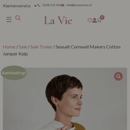
Klantenservice
0228 315 356
info@lavieonline.nl
La Vie
☰
0
Home
/
Sale
/
Sale Truien
/ Seasalt Cornwall Makers Cotton
Jumper Kelp
Aanbieding!