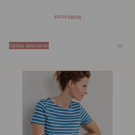
€
69,96
€
99,95
Opties selecteren