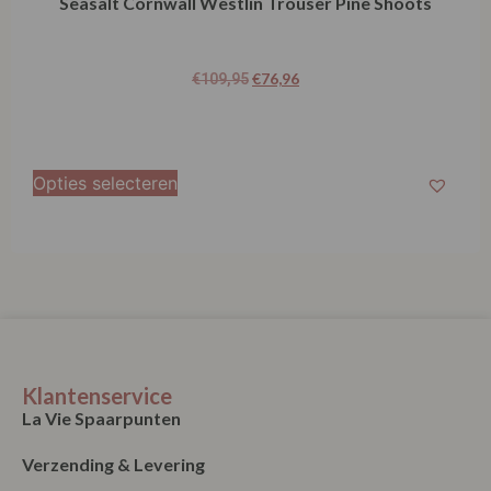
Seasalt Cornwall Westlin Trouser Pine Shoots
€
76,96
€
109,95
Opties selecteren
Klantenservice
La Vie Spaarpunten
Verzending & Levering