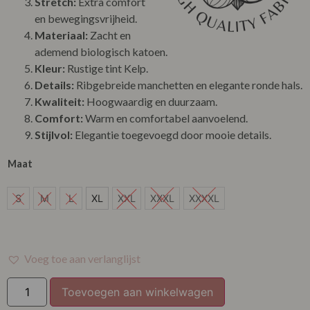
Stretch:
Extra comfort
en bewegingsvrijheid.
Materiaal:
Zacht en
ademend biologisch katoen.
Kleur:
Rustige tint Kelp.
Details:
Ribgebreide manchetten en elegante ronde hals.
Kwaliteit:
Hoogwaardig en duurzaam.
Comfort:
Warm en comfortabel aanvoelend.
Stijlvol:
Elegantie toegevoegd door mooie details.
Maat
S
S
M
L
XL
XXL
XXXL
XXXXL
M
L
Voeg toe aan verlanglijst
XL
Toevoegen aan winkelwagen
XXL