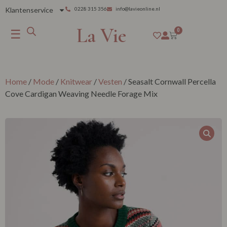
Klantenservice
0228 315 356
info@lavieonline.nl
La Vie
☰
0
Home
/
Mode
/
Knitwear
/
Vesten
/ Seasalt Cornwall Percella
Cove Cardigan Weaving Needle Forage Mix