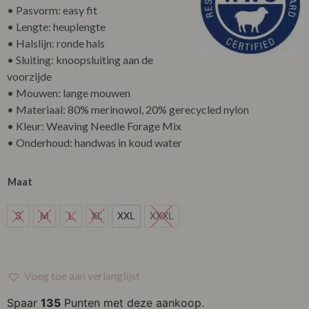
• Pasvorm: easy fit
• Lengte: heuplengte
• Halslijn: ronde hals
• Sluiting: knoopsluiting aan de
voorzijde
• Mouwen: lange mouwen
• Materiaal: 80% merinowol, 20% gerecycled nylon
• Kleur: Weaving Needle Forage Mix
• Onderhoud: handwas in koud water
Maat
S
S
M
L
XL
XXL
XXXL
M
L
Voeg toe aan verlanglijst
XL
Spaar
135
Punten met deze aankoop.