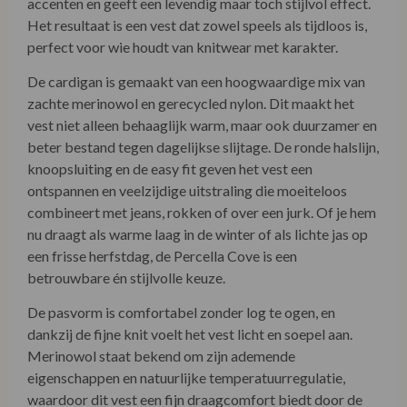
accenten en geeft een levendig maar toch stijlvol effect.
Het resultaat is een vest dat zowel speels als tijdloos is,
perfect voor wie houdt van knitwear met karakter.
De cardigan is gemaakt van een hoogwaardige mix van
zachte merinowol en gerecycled nylon. Dit maakt het
vest niet alleen behaaglijk warm, maar ook duurzamer en
beter bestand tegen dagelijkse slijtage. De ronde halslijn,
knoopsluiting en de easy fit geven het vest een
ontspannen en veelzijdige uitstraling die moeiteloos
combineert met jeans, rokken of over een jurk. Of je hem
nu draagt als warme laag in de winter of als lichte jas op
een frisse herfstdag, de Percella Cove is een
betrouwbare én stijlvolle keuze.
De pasvorm is comfortabel zonder log te ogen, en
dankzij de fijne knit voelt het vest licht en soepel aan.
Merinowol staat bekend om zijn ademende
eigenschappen en natuurlijke temperatuurregulatie,
waardoor dit vest een fijn draagcomfort biedt door de