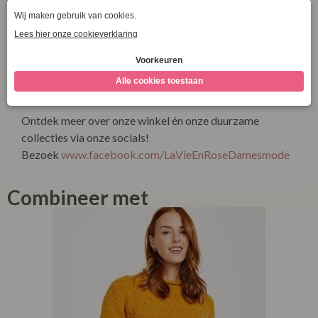
ethische productie maken een belangrijk onderdeel uit
van hun werkwijze. De Percella Cove Cardigan is een
prachtig voorbeeld van die filosofie: modern,
comfortabel en ontworpen om lang plezier van te
hebben.
Ontdek meer over onze winkel én onze duurzame
collecties via onze socials!
Bezoek
www.facebook.com/LaVieEnRoseDamesmode
Combineer met