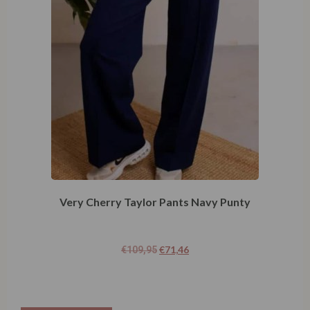
Very Cherry Taylor Pants Navy Punty
€
71,46
€
109,95
Opties selecteren