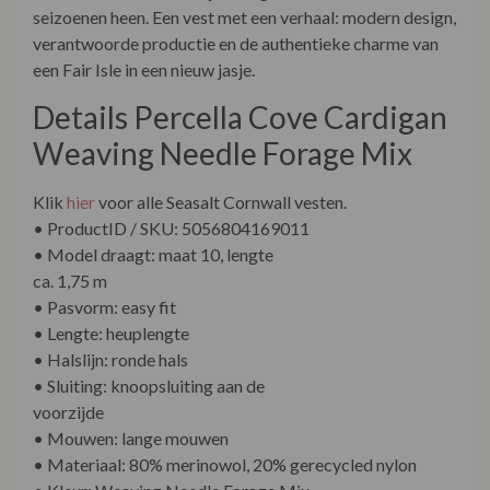
seizoenen heen. Een vest met een verhaal: modern design,
verantwoorde productie en de authentieke charme van
een Fair Isle in een nieuw jasje.
Details Percella Cove Cardigan
Weaving Needle Forage Mix
Klik
hier
voor alle Seasalt Cornwall vesten.
• ProductID / SKU: 5056804169011
• Model draagt: maat 10, lengte
ca. 1,75 m
• Pasvorm: easy fit
• Lengte: heuplengte
• Halslijn: ronde hals
• Sluiting: knoopsluiting aan de voorzijde
• Mouwen: lange mouwen
• Materiaal: 80% merinowol, 20% gerecycled nylon
• Kleur: Weaving Needle Forage Mix