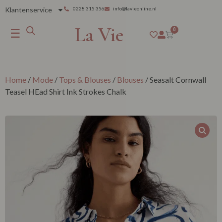
Klantenservice
0228 315 356
info@lavieonline.nl
La Vie
☰
0
Home
/
Mode
/
Tops & Blouses
/
Blouses
/ Seasalt Cornwall
Teasel HEad Shirt Ink Strokes Chalk