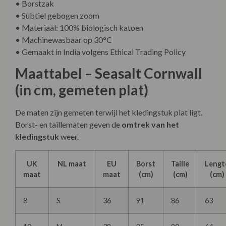
• Borstzak
• Subtiel gebogen zoom
• Materiaal: 100% biologisch katoen
• Machinewasbaar op 30°C
• Gemaakt in India volgens Ethical Trading Policy
Maattabel – Seasalt Cornwall
(in cm, gemeten plat)
De maten zijn gemeten terwijl het kledingstuk plat ligt.
Borst- en taillematen geven de
omtrek van het
kledingstuk
weer.
UK
NL maat
EU
Borst
Taille
Lengt
maat
maat
(cm)
(cm)
(cm)
8
S
36
91
86
63