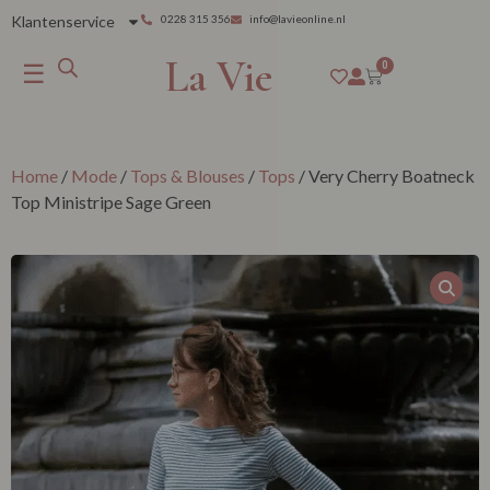
Klantenservice
0228 315 356
info@lavieonline.nl
La Vie
☰
0
Home
/
Mode
/
Tops & Blouses
/
Tops
/ Very Cherry Boatneck
Top Ministripe Sage Green