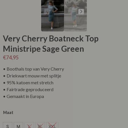
Very Cherry Boatneck Top
Ministripe Sage Green
€
74,95
• Boothals top van Very Cherry
• Driekwart mouw met splitje
• 95% katoen met stretch
• Fairtrade geproduceerd
• Gemaakt in Europa
Maat
S
S
M
L
XL
XXL