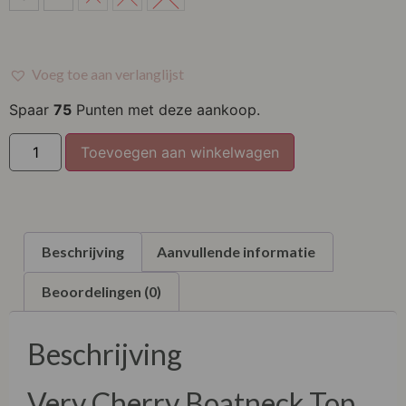
M
L
Voeg toe aan verlanglijst
XL
Spaar
75
Punten met deze aankoop.
XXL
Toevoegen aan winkelwagen
Beschrijving
Aanvullende informatie
Beoordelingen (0)
Beschrijving
Very Cherry Boatneck Top