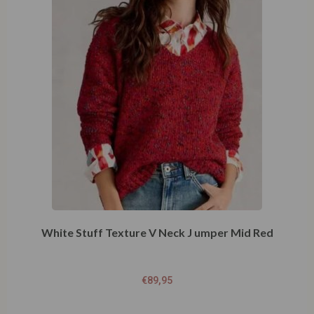
White Stuff Texture V Neck J umper Mid Red
€
89,95