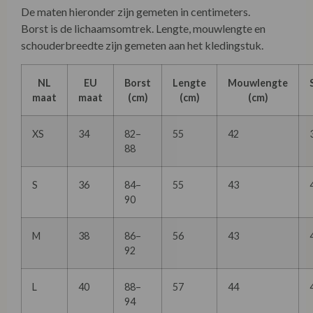
De maten hieronder zijn gemeten in centimeters.
Borst is de lichaamsomtrek. Lengte, mouwlengte en
schouderbreedte zijn gemeten aan het kledingstuk.
NL
EU
Borst
Lengte
Mouwlengte
maat
maat
(cm)
(cm)
(cm)
XS
34
82–
55
42
88
S
36
84–
55
43
90
M
38
86–
56
43
92
L
40
88–
57
44
94