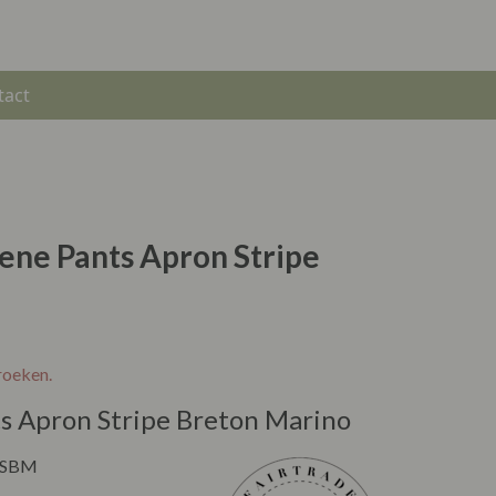
tact
ene Pants Apron Stripe
roeken.
ts Apron Stripe Breton Marino
-ASBM