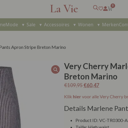
La Vie
0
me
Mode
▾
Sale
▾
Accessoires
▾
Wonen
▾
Merken
Con
Pants Apron Stripe Breton Marino
Very Cherry Marl
Breton Marino
€
109,95
€
60,47
Klik
hier
voor alle Very Cherry b
Details Marlene Pan
Product ID: VC-TR0300
Taille: High waist