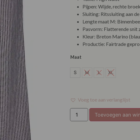
Pijpen: Wijde, rechte broe
Sluiting: Ritssluiting aan de
Lengte maat M: Binnenbee
Pasvorm: Flatterende snit 
Kleur: Breton Marino (bla
Productie: Fairtrade gepr
Maat
S
S
M
L
XL
Voeg toe aan verlanglijst
Toevoegen aan wi