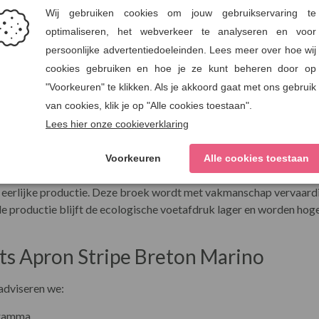
t)
opa
id
n 15% polyester, een stevige, ademende stof die prettig draagt en
n de broek een gestructureerde look heeft.
eerlijke productie. Deze broek wordt met vakmanschap vervaardigd
e productie blijft de ecologische voetafdruk lager en worden ho
ts Apron Stripe Breton Marino
adviseren we:
gramma