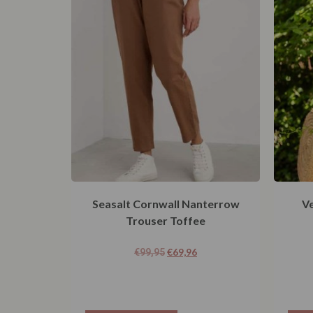
Seasalt Cornwall Nanterrow
Ve
Trouser Toffee
€
69,96
€
99,95