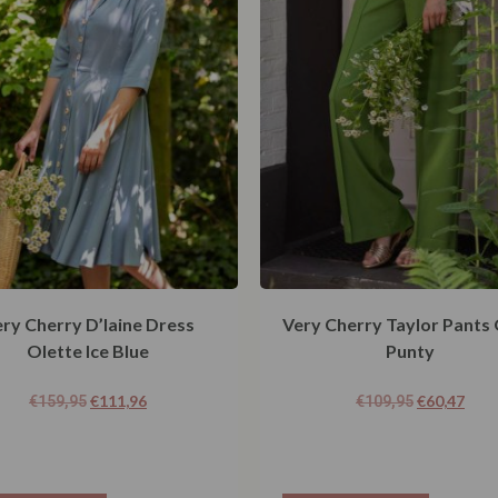
ry Cherry D’laine Dress
Very Cherry Taylor Pants 
Olette Ice Blue
Punty
€
111,96
€
60,47
€
159,95
€
109,95