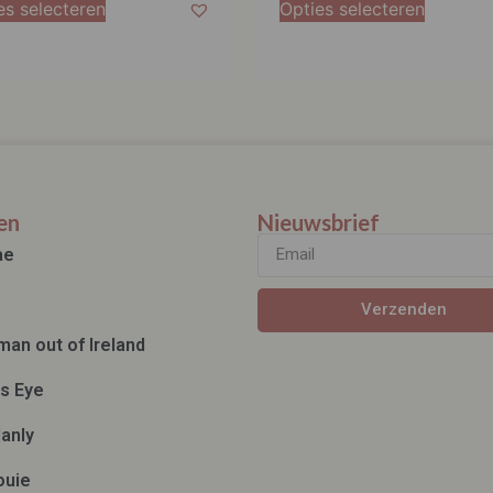
es selecteren
Opties selecteren
en
Nieuwsbrief
ae
Verzenden
man out of Ireland
ds Eye
anly
ouie