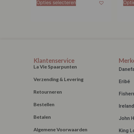
Opties selecteren
Opti
Klantenservice
Merk
La Vie Spaarpunten
Danef
Verzending & Levering
Eribé
Retourneren
Fisher
Bestellen
Irelan
Betalen
John H
Algemene Voorwaarden
King L