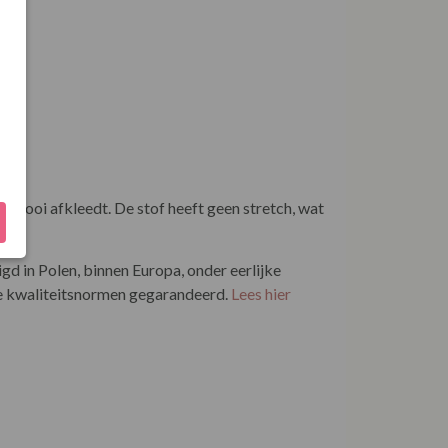
 mooi afkleedt. De stof heeft geen stretch, wat
 in Polen, binnen Europa, onder eerlijke
ge kwaliteitsnormen gegarandeerd.
Lees hier