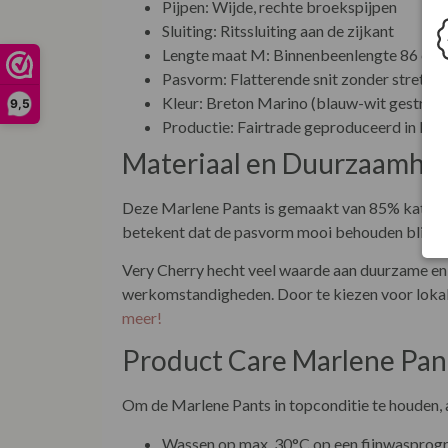
Pijpen: Wijde, rechte broekspijpen
Sluiting: Ritssluiting aan de zijkant
Lengte maat M: Binnenbeenlengte 86 cm
Pasvorm: Flatterende snit zonder stretch
Kleur: Breton Marino (blauw-wit gestreep
9,5
Productie: Fairtrade geproduceerd in Eur
Materiaal en Duurzaamhe
Deze Marlene Pants is gemaakt van 85% katoen e
betekent dat de pasvorm mooi behouden blijft e
Very Cherry hecht veel waarde aan duurzame en 
werkomstandigheden. Door te kiezen voor lokal
meer!
Product Care Marlene Pan
Om de Marlene Pants in topconditie te houden, 
Wassen op max. 30°C op een fijnwaspro