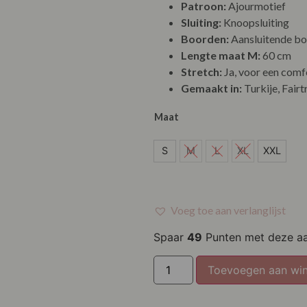
Patroon:
Ajourmotief
Sluiting:
Knoopsluiting
Boorden:
Aansluitende bo
Lengte maat M:
60 cm
Stretch:
Ja, voor een com
Gemaakt in:
Turkije, Fairt
Maat
S
S
M
L
XL
XXL
XXL
Voeg toe aan verlanglijst
Spaar
49
Punten met deze a
Toevoegen aan wi