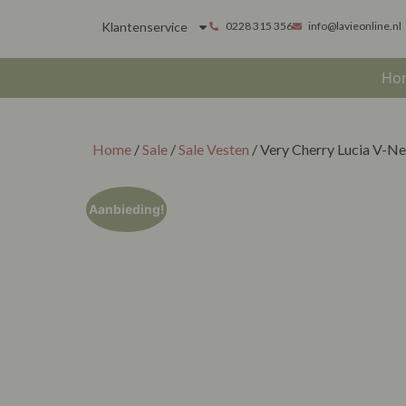
Klantenservice
0228 315 356
info@lavieonline.nl
Ho
Home
/
Sale
/
Sale Vesten
/ Very Cherry Lucia V-N
Aanbieding!