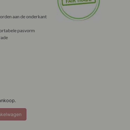
orden aan de onderkant
fortabele pasvorm
rade
ankoop.
nkelwagen