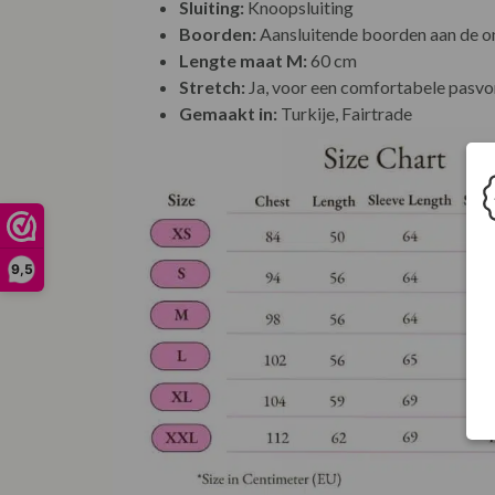
Sluiting:
Knoopsluiting
Boorden:
Aansluitende boorden aan de o
Lengte maat M:
60 cm
Stretch:
Ja, voor een comfortabele pasv
Gemaakt in:
Turkije, Fairtrade
9,5