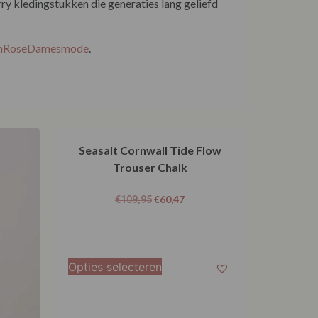
y kledingstukken die generaties lang geliefd
EnRoseDamesmode
.
Seasalt Cornwall Tide Flow
Trouser Chalk
€
60,47
€
109,95
Opties selecteren