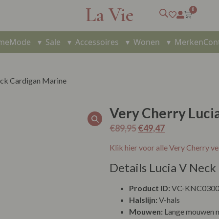
La Vie
0
me
Mode
▾
Sale
▾
Accessoires
▾
Wonen
▾
Merken
Con
eck Cardigan Marine
Very Cherry Luci
€
89,95
€
49,47
Klik hier voor alle Very Cherry ve
Details Lucia V Nec
Product ID:
VC-KNC0300
Halslijn:
V-hals
Mouwen:
Lange mouwen me