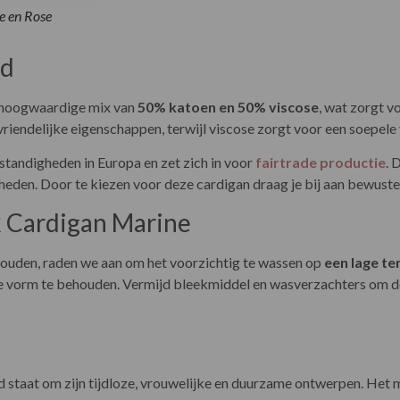
e en Rose
id
 hoogwaardige mix van
50% katoen en 50% viscose
, wat zorgt v
riendelijke eigenschappen, terwijl viscose zorgt voor een soepele 
tandigheden in Europa en zet zich in voor
fairtrade productie
. 
den. Door te kiezen voor deze cardigan draag je bij aan bewuste m
k Cardigan Marine
ehouden, raden we aan om het voorzichtig te wassen op
een lage t
 vorm te behouden. Vermijd bleekmiddel en wasverzachters om de s
staat om zijn tijdloze, vrouwelijke en duurzame ontwerpen. Het me