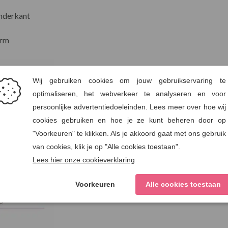
nderkant
orm