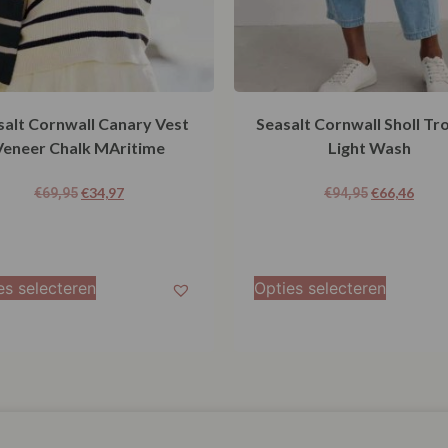
salt Cornwall Canary Vest
Seasalt Cornwall Sholl Tr
Veneer Chalk MAritime
Light Wash
€
34,97
€
66,46
€
69,95
€
94,95
es selecteren
Opties selecteren