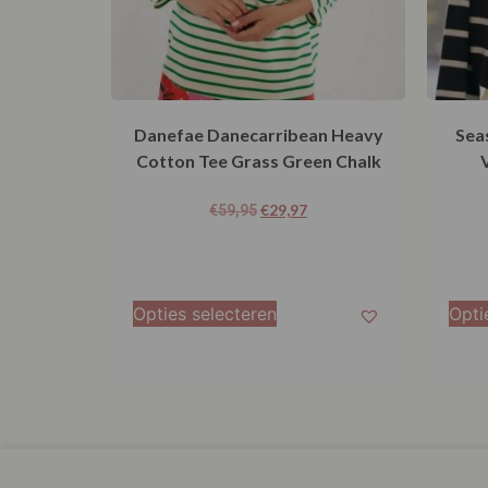
Danefae Danecarribean Heavy
Sea
Cotton Tee Grass Green Chalk
€
29,97
€
59,95
Opties selecteren
Opti