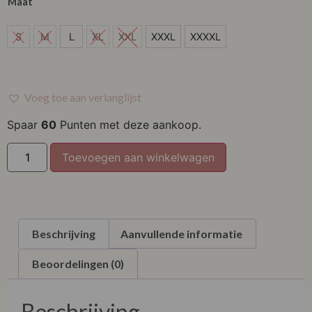
Maat
S
S
M
L
XL
XXL
XXXL
XXXXL
M
L
Voeg toe aan verlanglijst
XL
Spaar
60
Punten met deze aankoop.
XXL
Toevoegen aan winkelwagen
XXXL
XXXXL
Beschrijving
Aanvullende informatie
Beoordelingen (0)
Beschrijving