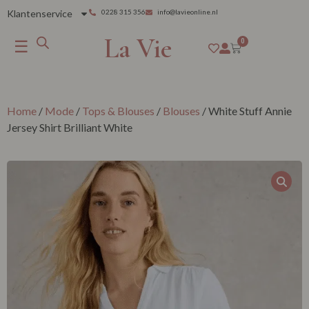
Klantenservice
0228 315 356
info@lavieonline.nl
La Vie
☰
0
Home
/
Mode
/
Tops & Blouses
/
Blouses
/ White Stuff Annie
Jersey Shirt Brilliant White