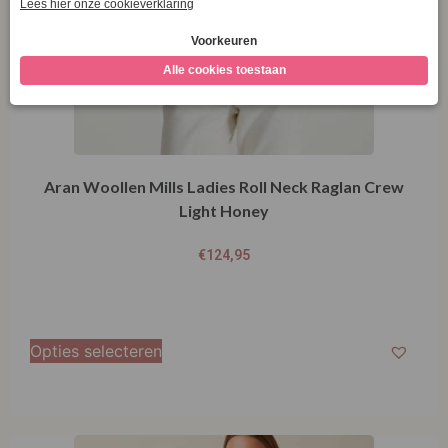
Aran Woollen Mills Ladies Roll Neck Raglan Crew
Light Honey
€
124,95
Opties selecteren