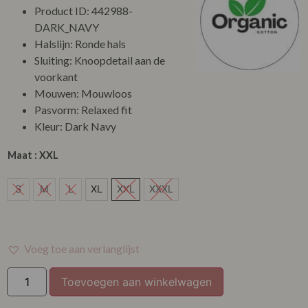
Product ID: 442988-
DARK_NAVY
Halslijn: Ronde hals
Sluiting: Knoopdetail aan de
voorkant
Mouwen: Mouwloos
Pasvorm: Relaxed fit
Kleur: Dark Navy
Maat
: XXL
XL
S
M
L
XL
XXL
XXXL
Voeg toe aan verlanglijst
Toevoegen aan winkelwagen