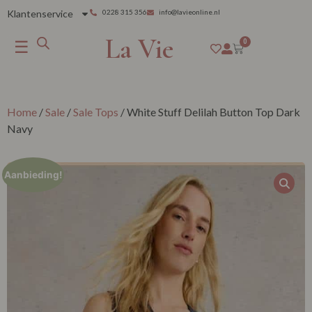
Klantenservice
0228 315 356
info@lavieonline.nl
La Vie
☰
0
Home
/
Sale
/
Sale Tops
/ White Stuff Delilah Button Top Dark
Navy
Aanbieding!