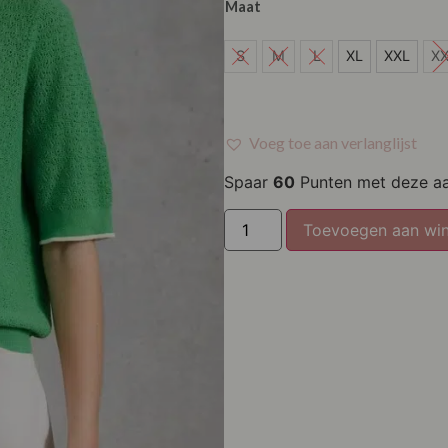
Maat
S
S
M
L
XL
XXL
X
M
L
Voeg toe aan verlanglijst
XL
Spaar
60
Punten met deze a
XXL
Toevoegen aan wi
XXXL