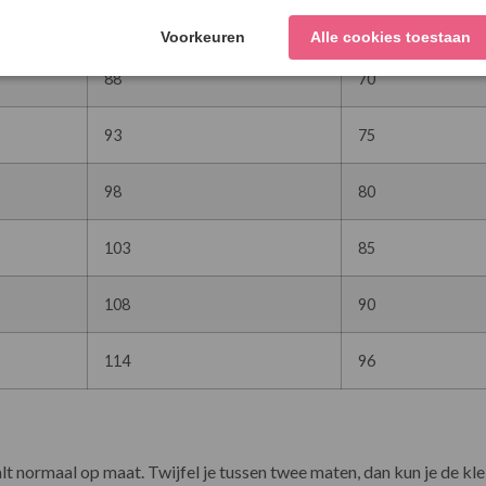
83
65
88
70
93
75
98
80
103
85
108
90
114
96
valt normaal op maat. Twijfel je tussen twee maten, dan kun je de k