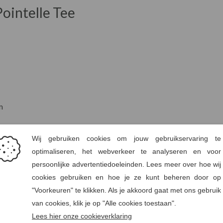
Pointelle Tee
m
EU
Borst (cm)
Taille (
78
58