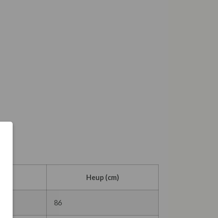
cm)
Heup (cm)
86