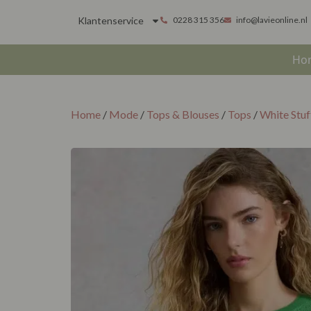
Klantenservice
0228 315 356
info@lavieonline.nl
Ho
Home
/
Mode
/
Tops & Blouses
/
Tops
/
White Stuf