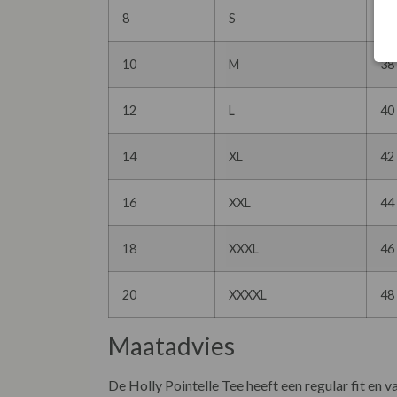
8
S
36
10
M
38
12
L
40
14
XL
42
16
XXL
44
18
XXXL
46
20
XXXXL
48
Maatadvies
De Holly Pointelle Tee heeft een regular fit en 