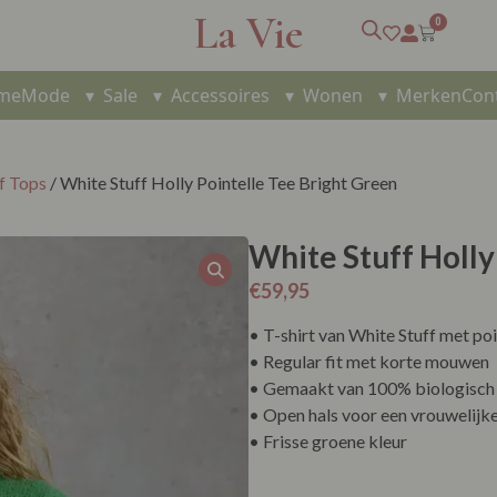
La Vie
0
me
Mode
▾
Sale
▾
Accessoires
▾
Wonen
▾
Merken
Con
f Tops
/ White Stuff Holly Pointelle Tee Bright Green
White Stuff Holly
€
59,95
• T-shirt van White Stuff met poi
• Regular fit met korte mouwen
• Gemaakt van 100% biologisch
• Open hals voor een vrouwelijke
• Frisse groene kleur