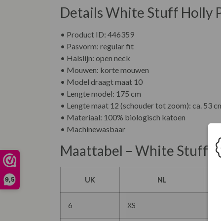
Details White Stuff Holly 
• Product ID: 446359
• Pasvorm: regular fit
• Halslijn: open neck
• Mouwen: korte mouwen
• Model draagt maat 10
• Lengte model: 175 cm
• Lengte maat 12 (schouder tot zoom): ca. 53 c
• Materiaal: 100% biologisch katoen
• Machinewasbaar
Maattabel – White Stuff
UK
NL
9,5
6
XS
34