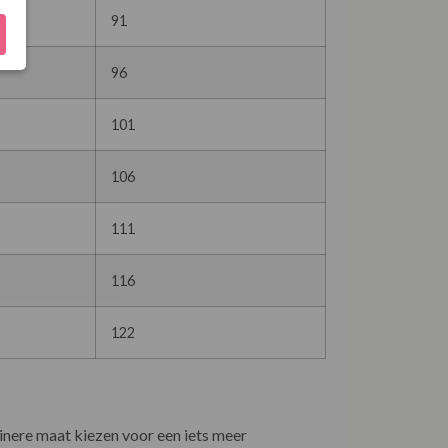
91
96
101
106
111
116
122
leinere maat kiezen voor een iets meer