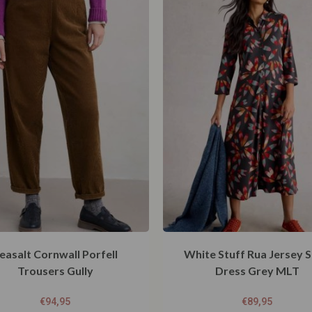
easalt Cornwall Porfell
White Stuff Rua Jersey S
Trousers Gully
Dress Grey MLT
€
94,95
€
89,95