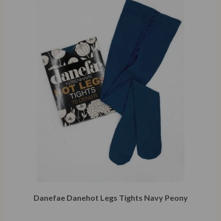
Danefae Danehot Legs Tights Navy Peony
€
7,47
€
14,95