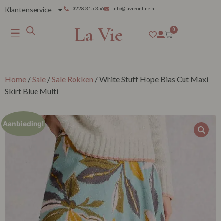
Klantenservice
0228 315 356
info@lavieonline.nl
La Vie
☰
0
Home
/
Sale
/
Sale Rokken
/ White Stuff Hope Bias Cut Maxi
Skirt Blue Multi
Aanbieding!