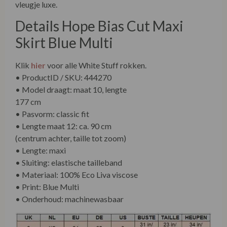
vleugje luxe.
Details Hope Bias Cut Maxi
Skirt Blue Multi
Klik
hier
voor alle White Stuff rokken.
• ProductID / SKU: 444270
• Model draagt: maat 10, lengte 177 cm
• Pasvorm: classic fit
• Lengte maat 12: ca. 90 cm (centrum achter, taille tot
zoom)
• Lengte: maxi
• Sluiting: elastische tailleband
• Materiaal: 100% Eco Liva viscose
• Print: Blue Multi
• Onderhoud: machinewasbaar