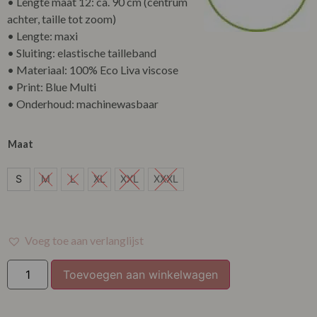
• Lengte maat 12: ca. 90 cm (centrum
achter, taille tot zoom)
• Lengte: maxi
• Sluiting: elastische tailleband
• Materiaal: 100% Eco Liva viscose
• Print: Blue Multi
• Onderhoud: machinewasbaar
Maat
S
S
M
L
XL
XXL
XXXL
Voeg toe aan verlanglijst
Toevoegen aan winkelwagen