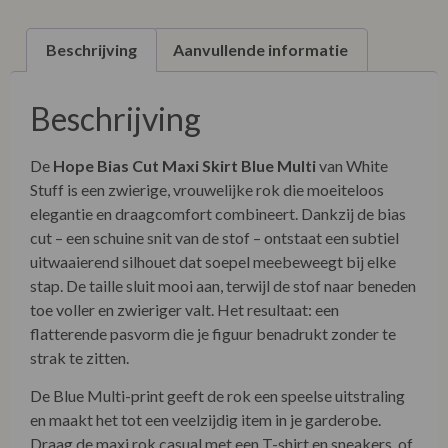
Beschrijving
Aanvullende informatie
Beschrijving
De
Hope Bias Cut Maxi Skirt Blue Multi
van White
Stuff is een zwierige, vrouwelijke rok die moeiteloos
elegantie en draagcomfort combineert. Dankzij de bias
cut – een schuine snit van de stof – ontstaat een subtiel
uitwaaierend silhouet dat soepel meebeweegt bij elke
stap. De taille sluit mooi aan, terwijl de stof naar beneden
toe voller en zwieriger valt. Het resultaat: een
flatterende pasvorm die je figuur benadrukt zonder te
strak te zitten.
De Blue Multi-print geeft de rok een speelse uitstraling
en maakt het tot een veelzijdig item in je garderobe.
Draag de maxi rok casual met een T-shirt en sneakers, of