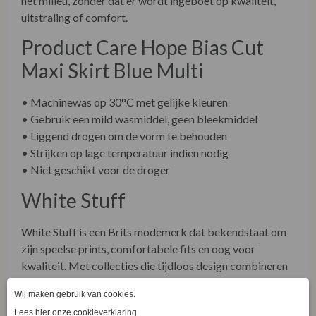
uitstraling of comfort.
Product Care Hope Bias Cut
Maxi Skirt Blue Multi
• Machinewas op 30°C met gelijke kleuren
• Gebruik een mild wasmiddel, geen bleekmiddel
• Liggend drogen om de vorm te behouden
• Strijken op lage temperatuur indien nodig
• Niet geschikt voor de droger
White Stuff
White Stuff is een Brits modemerk dat bekendstaat om
zijn speelse prints, comfortabele fits en oog voor
kwaliteit. Met collecties die tijdloos design combineren
met duurzame materialen, weet White Stuff stijl en
verantwoorde keuzes samen te brengen. De Hope Bias
Cut Maxi Skirt is hier een perfect voorbeeld van: een rok