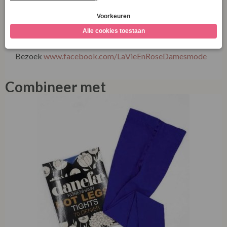
die elegantie en duurzaamheid in balans houdt.
Ontdek meer over onze winkel én onze duurzame
collecties via onze socials!
Bezoek
www.facebook.com/LaVieEnRoseDamesmode
Combineer met