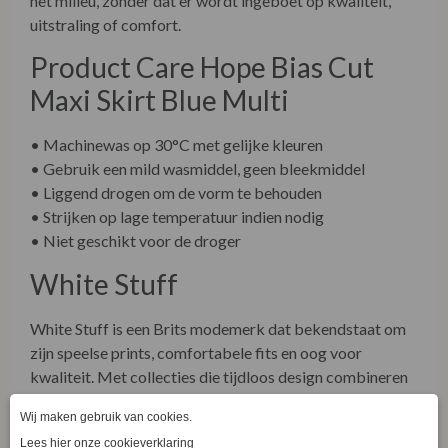
uitstraling of comfort.
Product Care Hope Bias Cut
Maxi Skirt Blue Multi
• Machinewas op 30°C met gelijke kleuren
• Gebruik een mild wasmiddel, geen bleekmiddel
• Liggend drogen om de vorm te behouden
• Strijken op lage temperatuur indien nodig
• Niet geschikt voor de droger
White Stuff
White Stuff is een Brits modemerk dat bekendstaat om
zijn speelse prints, comfortabele fits en oog voor
kwaliteit. Met collecties die tijdloos design combineren
met duurzame materialen, weet White Stuff stijl en
verantwoorde keuzes samen te brengen. De Hope Bias
Cut Maxi Skirt is hier een perfect voorbeeld van: een rok