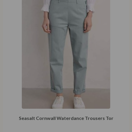
Seasalt Cornwall Waterdance Trousers Tor
€
66,46
€
94,95