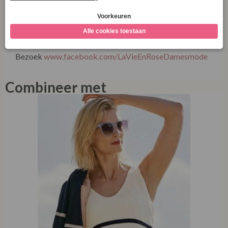
die elegantie en duurzaamheid in balans houdt.
Ontdek meer over onze winkel én onze duurzame
collecties via onze socials!
Bezoek
www.facebook.com/LaVieEnRoseDamesmode
Combineer met