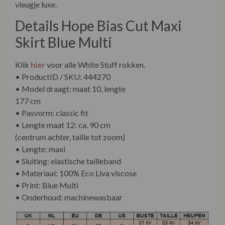
vleugje luxe.
Details Hope Bias Cut Maxi
Skirt Blue Multi
Klik
hier
voor alle White Stuff rokken.
• ProductID / SKU: 444270
• Model draagt: maat 10, lengte 177 cm
• Pasvorm: classic fit
• Lengte maat 12: ca. 90 cm (centrum achter, taille tot
zoom)
• Lengte: maxi
• Sluiting: elastische tailleband
• Materiaal: 100% Eco Liva viscose
• Print: Blue Multi
• Onderhoud: machinewasbaar