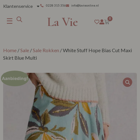
Klantenservice
0228 315 356
info@lavieonline.nl
La Vie
☰
0
Home
/
Sale
/
Sale Rokken
/ White Stuff Hope Bias Cut Maxi
Skirt Blue Multi
Aanbieding!