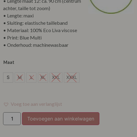
• Lengte maat 12: ca. 90 cm (centrum
achter, taille tot zoom)
• Lengte: maxi
• Sluiting: elastische tailleband
• Materiaal: 100% Eco Liva viscose
• Print: Blue Multi
• Onderhoud: machinewasbaar
Maat
S
S
M
L
XL
XXL
XXXL
Voeg toe aan verlanglijst
Toevoegen aan winkelwagen