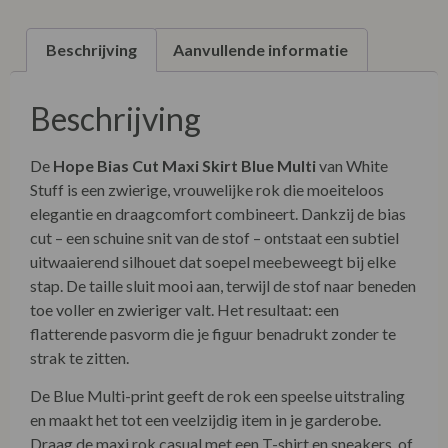
Beschrijving
Aanvullende informatie
Beschrijving
De
Hope Bias Cut Maxi Skirt Blue Multi
van White
Stuff is een zwierige, vrouwelijke rok die moeiteloos
elegantie en draagcomfort combineert. Dankzij de bias
cut – een schuine snit van de stof – ontstaat een subtiel
uitwaaierend silhouet dat soepel meebeweegt bij elke
stap. De taille sluit mooi aan, terwijl de stof naar beneden
toe voller en zwieriger valt. Het resultaat: een
flatterende pasvorm die je figuur benadrukt zonder te
strak te zitten.
De Blue Multi-print geeft de rok een speelse uitstraling
en maakt het tot een veelzijdig item in je garderobe.
Draag de maxi rok casual met een T-shirt en sneakers, of