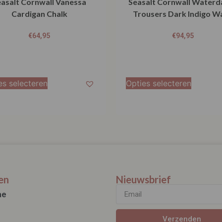
asalt Cornwall Vanessa
Seasalt Cornwall Waterd
Cardigan Chalk
Trousers Dark Indigo W
€
64,95
€
94,95
es selecteren
Opties selecteren
en
Nieuwsbrief
ae
Verzenden