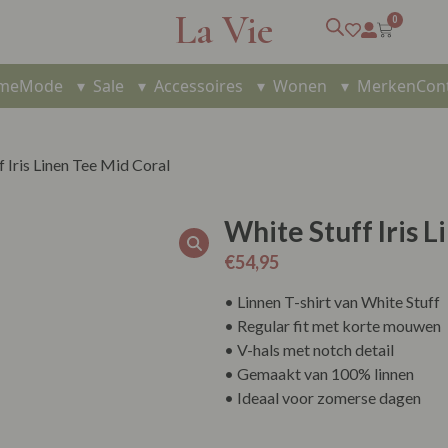
La Vie
0
me
Mode
▾
Sale
▾
Accessoires
▾
Wonen
▾
Merken
Con
f Iris Linen Tee Mid Coral
White Stuff Iris 
€
54,95
• Linnen T-shirt van White Stuff
• Regular fit met korte mouwen
• V-hals met notch detail
• Gemaakt van 100% linnen
• Ideaal voor zomerse dagen