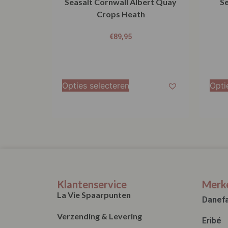
Seasalt Cornwall Albert Quay
Se
Crops Heath
€
89,95
Opties selecteren
Opti
Klantenservice
Merk
La Vie Spaarpunten
Danef
Verzending & Levering
Eribé