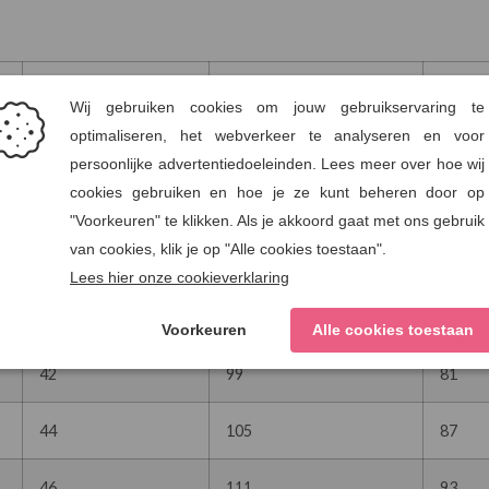
EU maat
Borst (cm)
34
78
60
36
83
65
38
88
70
40
93
75
42
99
81
44
105
87
46
111
93