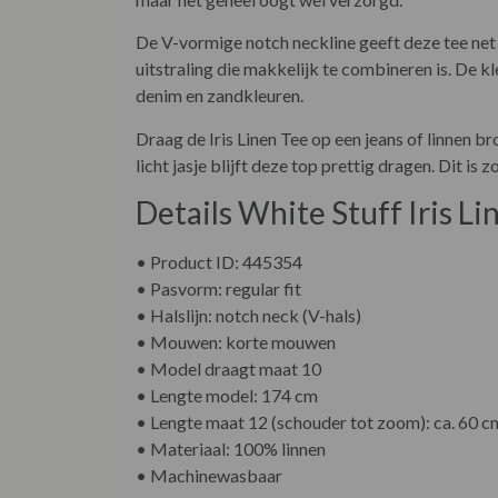
De V-vormige notch neckline geeft deze tee net
uitstraling die makkelijk te combineren is. De k
denim en zandkleuren.
Draag de Iris Linen Tee op een jeans of linnen b
licht jasje blijft deze top prettig dragen. Dit i
Details White Stuff Iris Li
• Product ID: 445354
• Pasvorm: regular fit
• Halslijn: notch neck (V-hals)
• Mouwen: korte mouwen
• Model draagt maat 10
• Lengte model: 174 cm
• Lengte maat 12 (schouder tot zoom): ca. 60 c
• Materiaal: 100% linnen
• Machinewasbaar