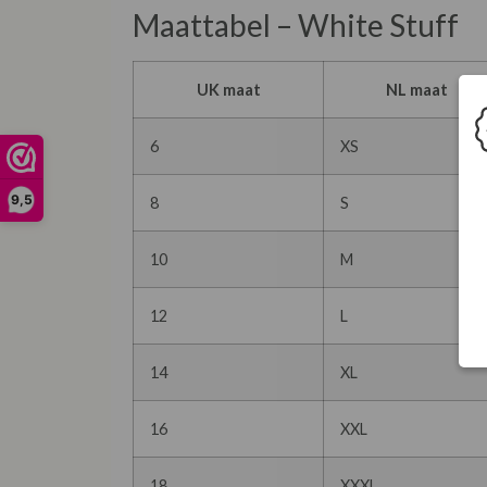
Maattabel – White Stuff
UK maat
NL maat
6
XS
9,5
8
S
10
M
12
L
14
XL
16
XXL
18
XXXL