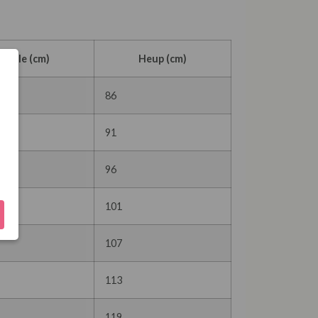
Taille (cm)
Heup (cm)
86
91
96
101
107
113
119