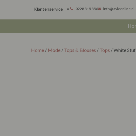
Klantenservice
0228 315 356
info@lavieonline.nl
Ho
Home
/
Mode
/
Tops & Blouses
/
Tops
/ White Stuf