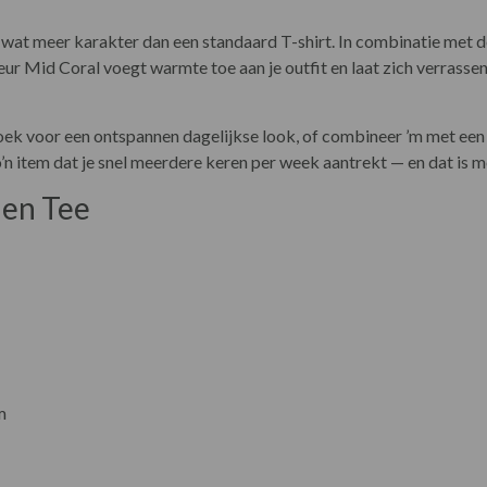
 wat meer karakter dan een standaard T-shirt. In combinatie met 
leur Mid Coral voegt warmte toe aan je outfit en laat zich verrasse
roek voor een ontspannen dagelijkse look, of combineer ’m met een 
s zo’n item dat je snel meerdere keren per week aantrekt — en dat is 
nen Tee
m