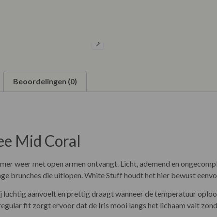
Beoordelingen (0)
Tee Mid Coral
warmer weer met open armen ontvangt. Licht, ademend en ongecompli
e brunches die uitlopen. White Stuff houdt het hier bewust eenvou
 luchtig aanvoelt en prettig draagt wanneer de temperatuur oploop
e regular fit zorgt ervoor dat de Iris mooi langs het lichaam valt 