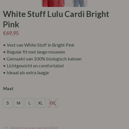
White Stuff Lulu Cardi Bright
Pink
€
69,95
• Vest van White Stuff in Bright Pink
• Regular fit met lange mouwen
• Gemaakt van 100% biologisch katoen
• Lichtgewicht en comfortabel
• Ideaal als extra laagje
Maat
S
S
M
L
XL
XXL
M
L
Voeg toe aan verlanglijst