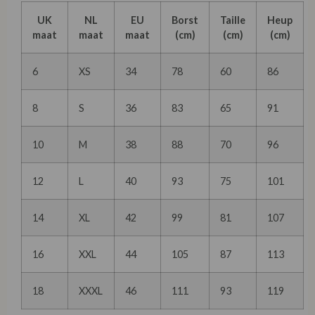
UK
NL
EU
Borst
Taille
Heup
maat
maat
maat
(cm)
(cm)
(cm)
6
XS
34
78
60
86
8
S
36
83
65
91
10
M
38
88
70
96
12
L
40
93
75
101
14
XL
42
99
81
107
16
XXL
44
105
87
113
18
XXXL
46
111
93
119