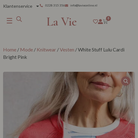
Klantenservice
0228 315 356
info@lavieonline.nl
La Vie
☰
0
Home
/
Mode
/
Knitwear
/
Vesten
/ White Stuff Lulu Cardi
Bright Pink