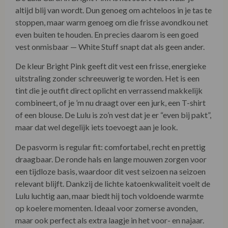
altijd blij van wordt. Dun genoeg om achteloos in je tas te
stoppen, maar warm genoeg om die frisse avondkou net
even buiten te houden. En precies daarom is een goed
vest onmisbaar — White Stuff snapt dat als geen ander.
De kleur Bright Pink geeft dit vest een frisse, energieke
uitstraling zonder schreeuwerig te worden. Het is een
tint die je outfit direct oplicht en verrassend makkelijk
combineert, of je ’m nu draagt over een jurk, een T-shirt
of een blouse. De Lulu is zo’n vest dat je er “even bij pakt”,
maar dat wel degelijk iets toevoegt aan je look.
De pasvorm is regular fit: comfortabel, recht en prettig
draagbaar. De ronde hals en lange mouwen zorgen voor
een tijdloze basis, waardoor dit vest seizoen na seizoen
relevant blijft. Dankzij de lichte katoenkwaliteit voelt de
Lulu luchtig aan, maar biedt hij toch voldoende warmte
op koelere momenten. Ideaal voor zomerse avonden,
maar ook perfect als extra laagje in het voor- en najaar.