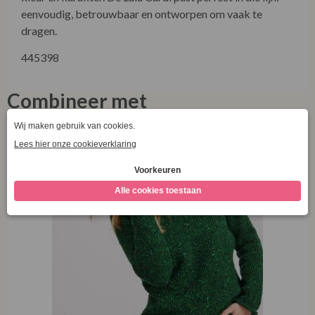
eenvoudig, betrouwbaar en ontworpen om vaak te
dragen.
445398
Combineer met