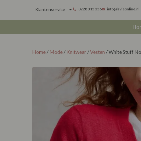
Klantenservice
0228 315 356
info@lavieonline.nl
Ho
Home
/
Mode
/
Knitwear
/
Vesten
/ White Stuff No