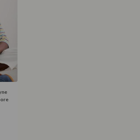
yne
hore