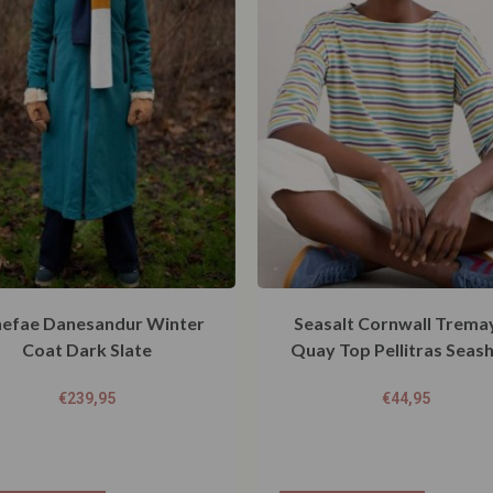
efae Danesandur Winter
Seasalt Cornwall Trema
Coat Dark Slate
Quay Top Pellitras Seas
€
239,95
€
44,95