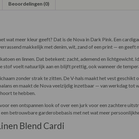
Beoordelingen (0)
net wat meer kleur geeft? Dat is de Nova in Dark Pink. Een cardiga
rrassend makkelijk met denim, wit, zand of een print — en geeft n
atoen en linnen. Dat betekent: zacht, ademend en lichtgewicht. Id
 stof voelt natuurlijk aan en blijft prettig, ook wanneer de tempe
 lichaam zonder strak te zitten. De V-hals maakt het vest geschikt
 balans en maakt de Nova veelzijdig inzetbaar — van werkdag tot w
hoort te hebben.
oor een ontspannen look of over een jurk voor een zachtere uitstra
r een betrouwbare garderobebasis met net wat meer persoonlijkhe
Linen Blend Cardi