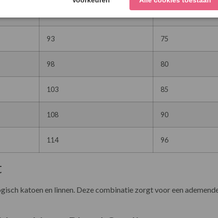
88
70
93
75
98
80
103
85
108
90
114
96
t
isch katoen en linnen. Deze combinatie zorgt voor een ademende, l