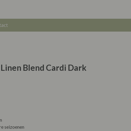
tact
 Linen Blend Cardi Dark
n
re seizoenen