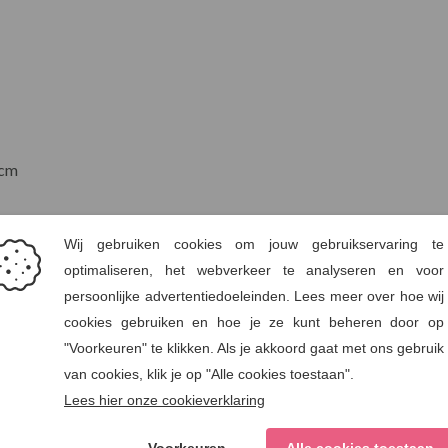
 cm
EU
Borst (cm)
Taille (
78
58
83
65