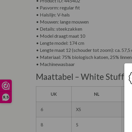
• Product ID: 445402
• Pasvorm: regular fit
• Halslijn: V-hals
• Mouwen: lange mouwen
• Details: steekzakken
• Model draagt maat 10
• Lengte model: 174 cm
• Lengte maat 12 (schouder tot zoom): ca. 57,5
• Materiaal: 75% biologisch katoen, 25% linnen
• Machinewasbaar
Maattabel – White Stuff
UK
NL
9,5
6
XS
34
8
S
36