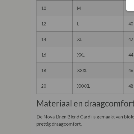
10
M
38
12
L
40
14
XL
42
16
XXL
44
18
XXXL
46
20
XXXXL
48
Materiaal en draagcomfor
De Nova Linen Blend Cardi is gemaakt van biolog
prettig draagcomfort.