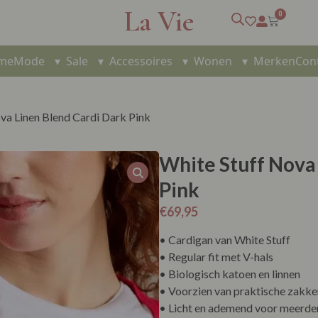
La Vie
0
me
Mode
▾
Sale
▾
Accessoires
▾
Wonen
▾
Merken
Con
va Linen Blend Cardi Dark Pink
White Stuff Nova
Pink
€
69,95
• Cardigan van White Stuff
• Regular fit met V-hals
• Biologisch katoen en linnen
• Voorzien van praktische zakke
• Licht en ademend voor meerde