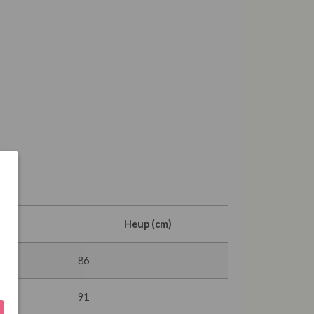
cm)
Heup (cm)
86
91