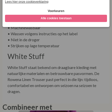
Product Care White Stuff
Rowena Linen Trouser
• Machinewasbaar
• Wassen volgens instructies op het label
• Niet in de droger
• Strijken op lage temperatuur
White Stuff
White Stuff staat bekend om draagbare kleding met
natuurlijke materialen en betrouwbare pasvormen. De
Rowena Linen Trouser past perfect in die lijn: tijdloos,
comfortabel en ontworpen om seizoen na seizoen te
dragen.
Combineer met