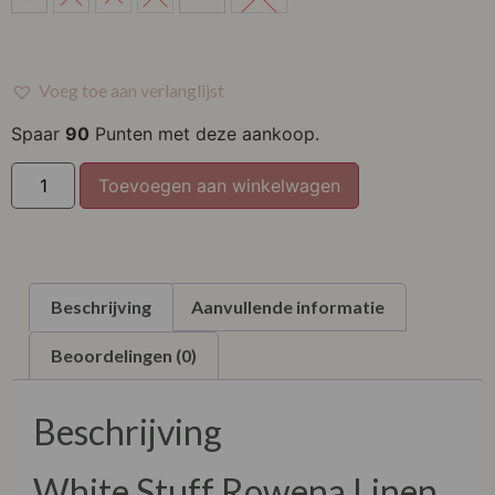
M
L
Voeg toe aan verlanglijst
XL
Spaar
90
Punten met deze aankoop.
XXL
Toevoegen aan winkelwagen
XXXL
Beschrijving
Aanvullende informatie
Beoordelingen (0)
Beschrijving
White Stuff Rowena Linen