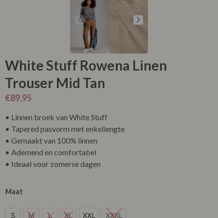
White Stuff Rowena Linen
Trouser Mid Tan
€
89,95
• Linnen broek van White Stuff
• Tapered pasvorm met enkellengte
• Gemaakt van 100% linnen
• Ademend en comfortabel
• Ideaal voor zomerse dagen
Maat
S
S
M
L
XL
XXL
XXXL