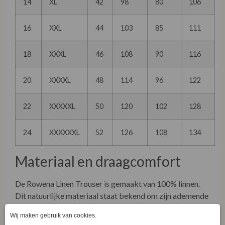
14
XL
42
98
80
106
16
XXL
44
103
85
111
18
XXXL
46
108
90
116
20
XXXXL
48
114
96
122
22
XXXXXL
50
120
102
128
24
XXXXXXL
52
126
108
134
Materiaal en draagcomfort
De Rowena Linen Trouser is gemaakt van 100% linnen.
Dit natuurlijke materiaal staat bekend om zijn ademende
eigenschappen en luchtige draagcomfort. Ideaal voor
warm weer en prettig bij langdurig dragen.