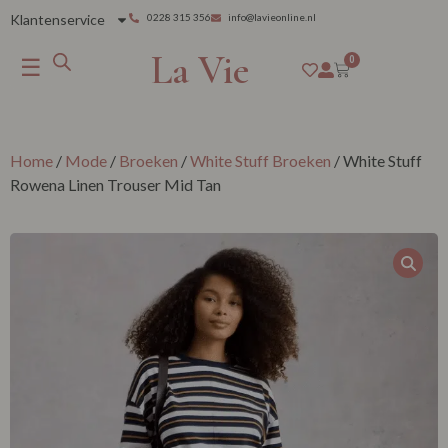
Klantenservice
0228 315 356
info@lavieonline.nl
La Vie
☰
0
Home
/
Mode
/
Broeken
/
White Stuff Broeken
/ White Stuff
Rowena Linen Trouser Mid Tan