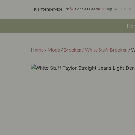
Klantenservice
0228 315 356
info@lavieonline.nl
Ho
Home
/
Mode
/
Broeken
/
White Stuff Broeken
/ W