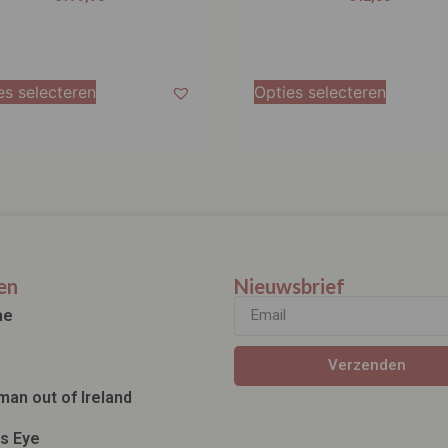
es selecteren
Opties selecteren
en
Nieuwsbrief
ae
Verzenden
man out of Ireland
ds Eye