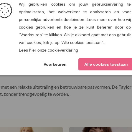
oenmix met stretch. Het biologische en gerecyclede katoen zorgt vo
mfortabel dragen gedurende de dag. Vormvast, zonder stug aan te v
Taylor Straight Jeans
et een relaxte uitstraling en betrouwbare pasvormen. De Taylor St
t, zonder trendgevoelig te worden.