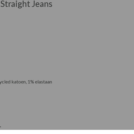
 Straight Jeans
ycled katoen, 1% elastaan
t