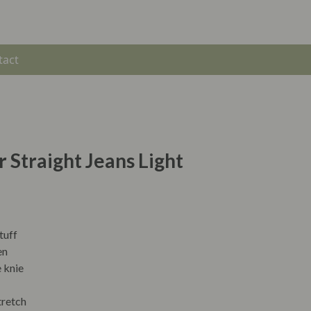
tact
r Straight Jeans Light
tuff
en
e knie
tretch