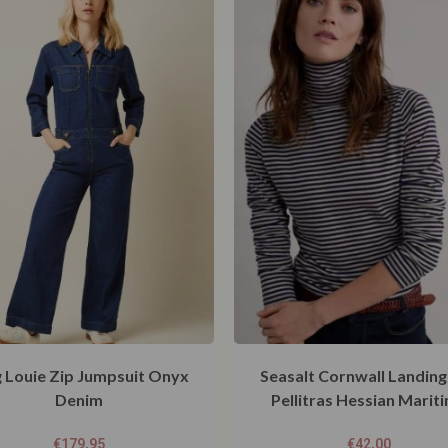
g Louie Zip Jumpsuit Onyx
Seasalt Cornwall Landing
Denim
Pellitras Hessian Marit
€
179,95
€
42,00