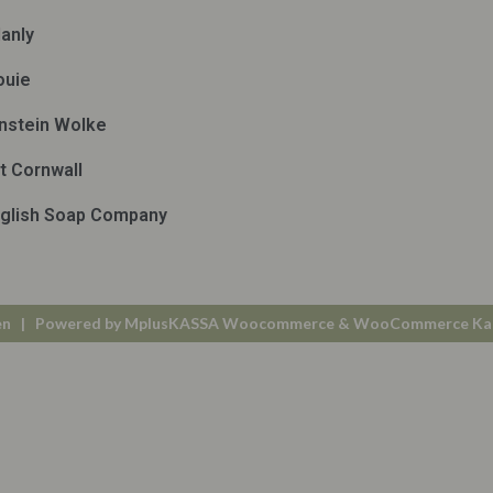
anly
ouie
nstein Wolke
t Cornwall
glish Soap Company
en
| Powered by
MplusKASSA Woocommerce
&
WooCommerce Ka