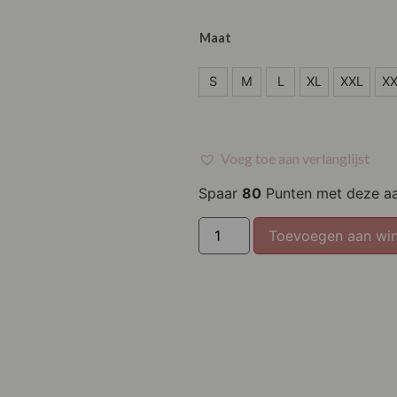
Maat
S
S
M
L
XL
XXL
X
M
L
Voeg toe aan verlanglijst
XL
Spaar
80
Punten met deze a
XXL
Toevoegen aan wi
XXXL