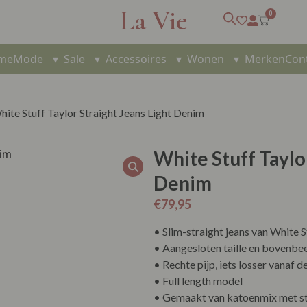
La Vie
0
me
Mode
▾
Sale
▾
Accessoires
▾
Wonen
▾
Merken
Con
hite Stuff Taylor Straight Jeans Light Denim
White Stuff Taylo
Denim
€
79,95
• Slim-straight jeans van White S
• Aangesloten taille en bovenbe
• Rechte pijp, iets losser vanaf d
• Full length model
• Gemaakt van katoenmix met s