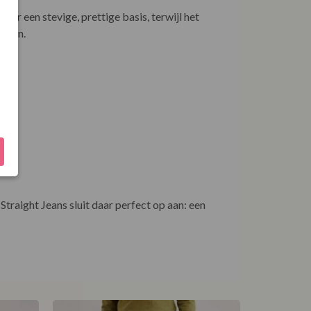
or een stevige, prettige basis, terwijl het
oelen.
raight Jeans sluit daar perfect op aan: een