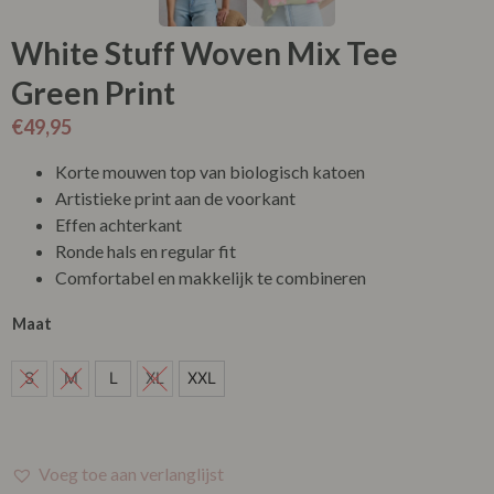
White Stuff Woven Mix Tee
Green Print
€
49,95
Korte mouwen top van biologisch katoen
Artistieke print aan de voorkant
Effen achterkant
Ronde hals en regular fit
Comfortabel en makkelijk te combineren
Maat
S
S
M
L
XL
XXL
M
L
Voeg toe aan verlanglijst