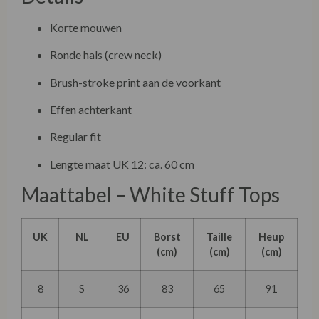
Korte mouwen
Ronde hals (crew neck)
Brush-stroke print aan de voorkant
Effen achterkant
Regular fit
Lengte maat UK 12: ca. 60 cm
Maattabel – White Stuff Tops
UK
NL
EU
Borst
Taille
Heup
(cm)
(cm)
(cm)
8
S
36
83
65
91