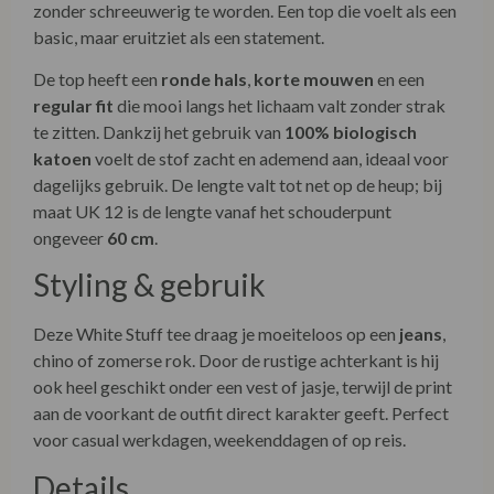
zonder schreeuwerig te worden. Een top die voelt als een
basic, maar eruitziet als een statement.
De top heeft een
ronde hals
,
korte mouwen
en een
regular fit
die mooi langs het lichaam valt zonder strak
te zitten. Dankzij het gebruik van
100% biologisch
katoen
voelt de stof zacht en ademend aan, ideaal voor
dagelijks gebruik. De lengte valt tot net op de heup; bij
maat UK 12 is de lengte vanaf het schouderpunt
ongeveer
60 cm
.
Styling & gebruik
Deze White Stuff tee draag je moeiteloos op een
jeans
,
chino of zomerse rok. Door de rustige achterkant is hij
ook heel geschikt onder een vest of jasje, terwijl de print
aan de voorkant de outfit direct karakter geeft. Perfect
voor casual werkdagen, weekenddagen of op reis.
Details