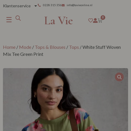
Klantenservice
0228 315 356
info@lavieonline.nl
La Vie
☰
0
Home
/
Mode
/
Tops & Blouses
/
Tops
/ White Stuff Woven
Mix Tee Green Print