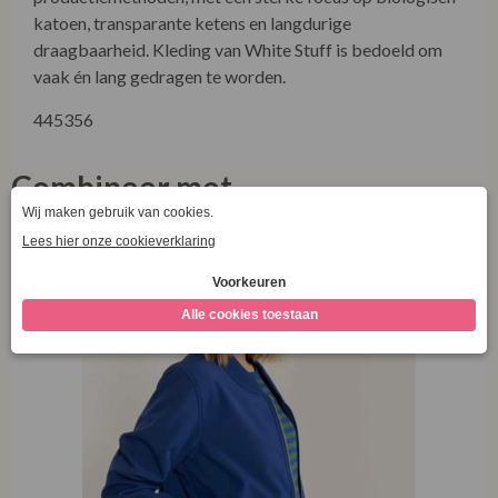
katoen, transparante ketens en langdurige
draagbaarheid. Kleding van White Stuff is bedoeld om
vaak én lang gedragen te worden.
445356
Combineer met