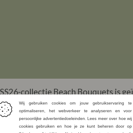
SS26-collectie Beach Bouquets is ge
en. Bij La Vie vertalen we die sfeer
emenprints met een zomers verhaal