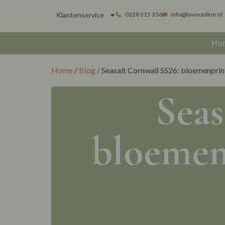
Klantenservice
0228 315 356
info@lavieonline.nl
Ho
Home
/
Blog
/ Seasalt Cornwall SS26: bloemenprin
Seas
bloemen