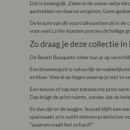
Dat is belangrijk. Zeker in de zomer wil je 
aantrekken en daarna vergeten. Geen gedoe m
De kracht van dit soort silhouetten zit in de
voor veel La Vie-klanten precies de heilige gra
Zo draag je deze collectie in
De Beach Bouquets-sfeer kun je op verschil
Een bloemenjurk is natuurlijk de makkelijkste 
en klaar. Vooral op dagen waarop je niet te vee
Een blouse of top met botanische print werkt 
Dan krijgt de print ruimte, zonder dat de hel
En dan zijn er de laagjes. Seasalt blijft een 
sjaal maakt zo’n outfit meteen praktischer v
“waarom waait het zo hard?”