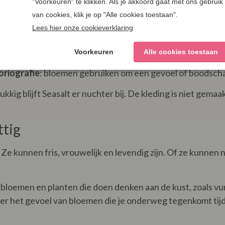
zoals bij Seasalt Cornwall. Niet als een keiharde strandd
n het einde van de dag: warm licht, een beetje wind, een j
llectie Beach Bouquets
heeft precies die sfeer. De collec
loriografie
: bloemen gebruiken om een gevoel of boodscha
lukkig blijft Seasalt er nuchter bij. De kleding is niet ge
ttig
kunnen fris, vrouwelijk en levendig zijn. Of ze kunnen né
: bloemen en planten die doen denken aan de kust, zoals vu
eer het gevoel van bloemen die je onderweg tegenkomt tij