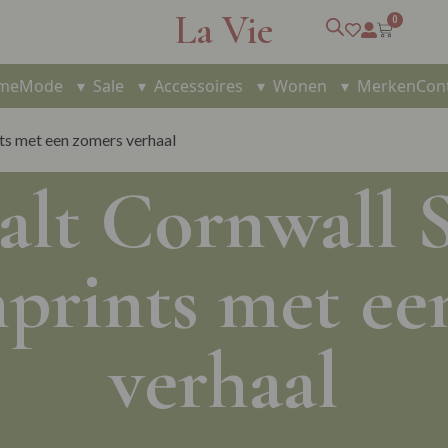
La Vie
0
me
Mode
▾
Sale
▾
Accessoires
▾
Wonen
▾
Merken
Con
ts met een zomers verhaal
alt Cornwall 
prints met ee
verhaal