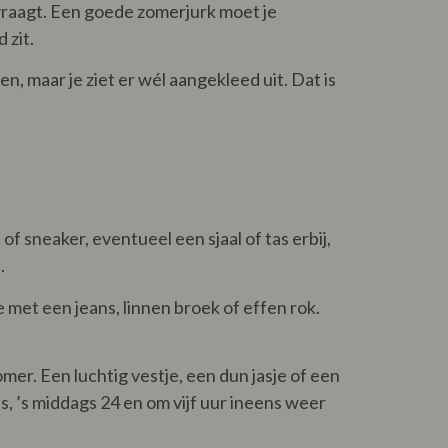
 vraagt. Een goede zomerjurk moet je
 zit.
n, maar je ziet er wél aangekleed uit. Dat is
of sneaker, eventueel een sjaal of tas erbij,
.
e met een jeans, linnen broek of effen rok.
zomer. Een luchtig vestje, een dun jasje of een
, ’s middags 24 en om vijf uur ineens weer