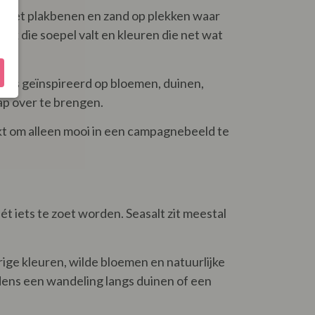
ag met plakbenen en zand op plekken waar
urk die soepel valt en kleuren die net wat
tie is geïnspireerd op bloemen, duinen,
p over te brengen.
maakt om alleen mooi in een campagnebeeld te
t iets te zoet worden. Seasalt zit meestal
rige kleuren, wilde bloemen en natuurlijke
dens een wandeling langs duinen of een