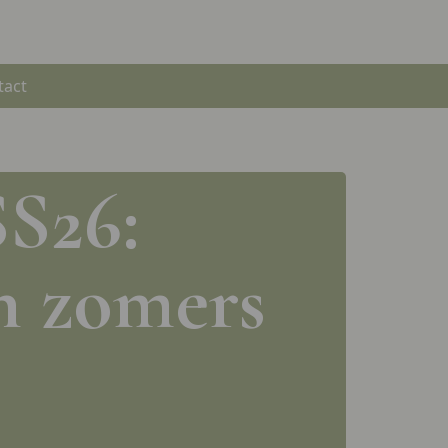
tact
SS26:
n zomers