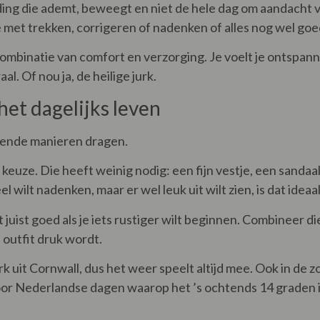
kleding die ademt, beweegt en niet de hele dag om aandacht
et trekken, corrigeren of nadenken of alles nog wel goed
 combinatie van comfort en verzorging. Je voelt je ontspanne
al. Of nou ja, de heilige jurk.
 het dagelijks leven
lende manieren dragen.
keuze. Die heeft weinig nodig: een fijn vestje, een sandaal 
l wilt nadenken, maar er wel leuk uit wilt zien, is dat ideaal
juist goed als je iets rustiger wilt beginnen. Combineer di
e outfit druk wordt.
merk uit Cornwall, dus het weer speelt altijd mee. Ook in de 
oor Nederlandse dagen waarop het ’s ochtends 14 graden is