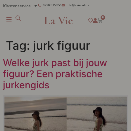
Klantenservice
0228 315 356
info@lavieonline.nl
La Vie
☰
0
Tag:
jurk figuur
Welke jurk past bij jouw
figuur? Een praktische
jurkengids