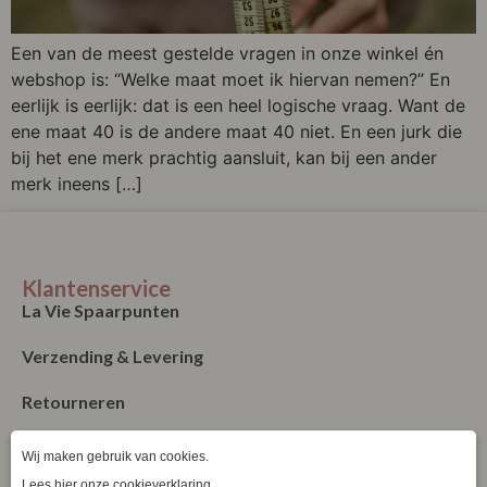
Een van de meest gestelde vragen in onze winkel én
webshop is: “Welke maat moet ik hiervan nemen?” En
eerlijk is eerlijk: dat is een heel logische vraag. Want de
ene maat 40 is de andere maat 40 niet. En een jurk die
bij het ene merk prachtig aansluit, kan bij een ander
merk ineens […]
Klantenservice
La Vie Spaarpunten
Verzending & Levering
Retourneren
Bestellen