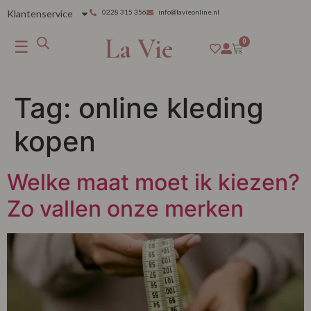
Klantenservice
0228 315 356
info@lavieonline.nl
La Vie
☰
0
Tag:
online kleding
kopen
Welke maat moet ik kiezen?
Zo vallen onze merken