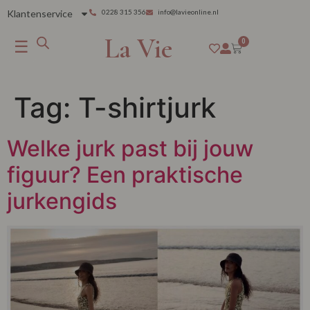
Klantenservice
0228 315 356
info@lavieonline.nl
La Vie
☰
0
Tag:
T-shirtjurk
Welke jurk past bij jouw
figuur? Een praktische
jurkengids