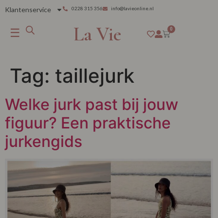
Klantenservice
0228 315 356
info@lavieonline.nl
La Vie
☰
0
Tag:
taillejurk
Welke jurk past bij jouw
figuur? Een praktische
jurkengids