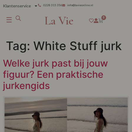
Klantenservice
0228 315 356
info@lavieonline.nl
La Vie
☰
0
Tag:
White Stuff jurk
Welke jurk past bij jouw
figuur? Een praktische
jurkengids