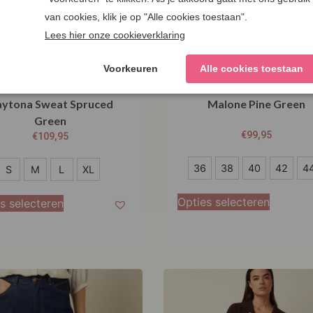
ing Louie Sweat Pants
King Louie Cinzia Pant
ytona Sweat Spruced
Malone Pine Green
Green
€
99,95
€
109,95
36
36
38
40
42
4
S
M
L
XL
38
Opties selecteren
s selecteren
40
42
44