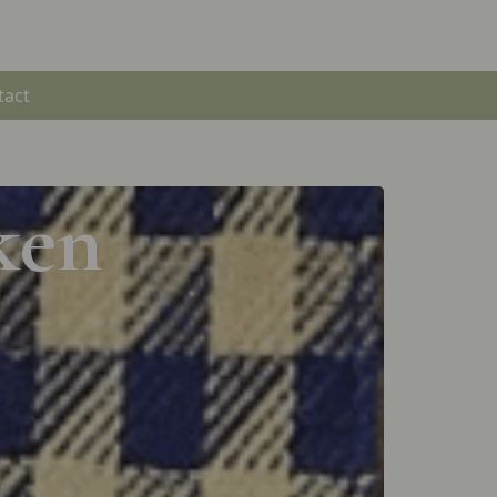
tact
ken