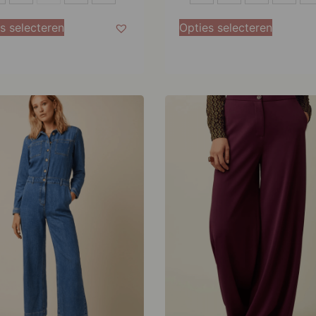
38
s selecteren
Opties selecteren
40
42
44