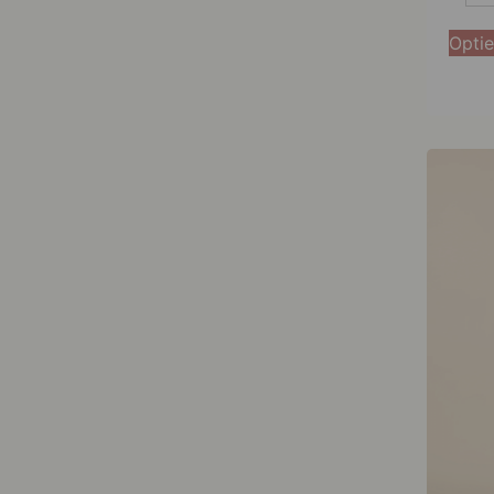
38
Optie
40
42
44