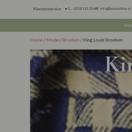
Klantenservice
0228 315 356
info@lavieonline.nl
Ho
Home
/
Mode
/
Broeken
/ King Louie Broeken
Ki