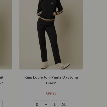
it
King Louie Joni Pants Daytona
wn
Black
€
99,95
S
4
S
M
L
XL