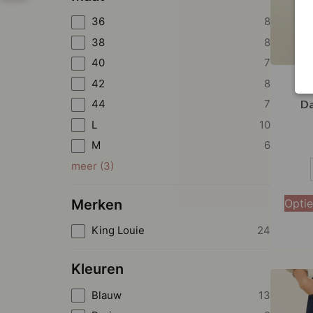
36
8
38
8
40
7
42
8
K
44
7
Da
L
10
M
6
meer
(
3
)
S
M
Merken
Optie
L
King Louie
24
XL
Kleuren
Blauw
13