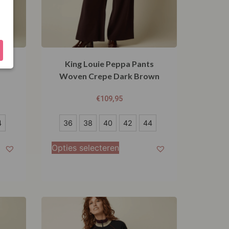
s
King Louie Peppa Pants
Woven Crepe Dark Brown
€
109,95
36
4
36
38
40
42
44
38
Opties selecteren
40
42
44