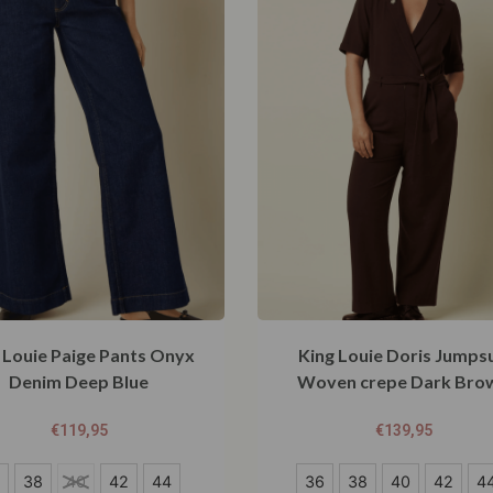
 Louie Paige Pants Onyx
King Louie Doris Jumpsu
Denim Deep Blue
Woven crepe Dark Bro
€
119,95
€
139,95
36
38
40
42
44
36
38
40
42
4