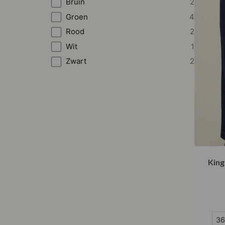
Bruin
2
Groen
4
Rood
2
Wit
1
Zwart
2
King
36
36