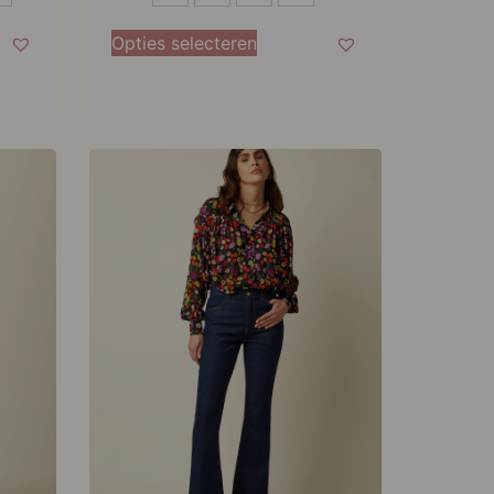
M
Opties selecteren
L
XL