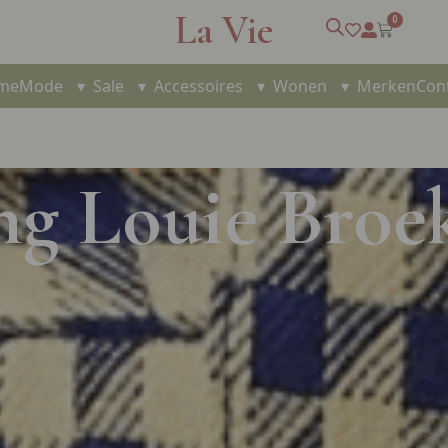
La Vie
0
me
Mode
▾
Sale
▾
Accessoires
▾
Wonen
▾
Merken
Con
ng Louie Broe