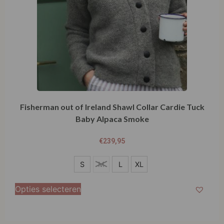
Fisherman out of Ireland Shawl Collar Cardie Tuck
Baby Alpaca Smoke
€
239,95
S
S
M
L
XL
M
Opties selecteren
L
XL