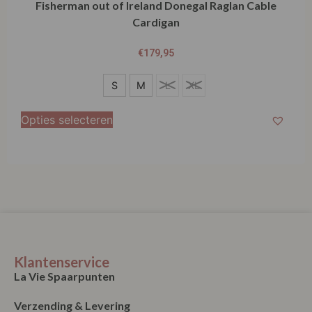
Fisherman out of Ireland Donegal Raglan Cable
Cardigan
€
179,95
S
S
M
L
XL
M
Opties selecteren
L
XL
Klantenservice
La Vie Spaarpunten
Verzending & Levering