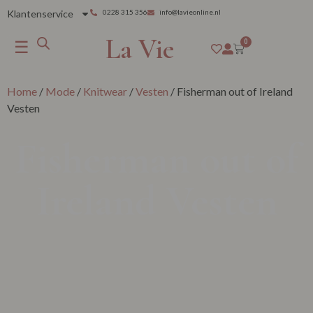
Klantenservice
0228 315 356
info@lavieonline.nl
La Vie
☰
0
Home
/
Mode
/
Knitwear
/
Vesten
/ Fisherman out of Ireland
Vesten
Fisherman out of
Ireland Vesten