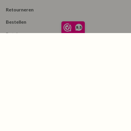
Retourneren
Bestellen
9,5
Betalen
Algemene Voorwaarden
Garantie en klachten
Contact
Blog
Merken
Nieuwsbrief