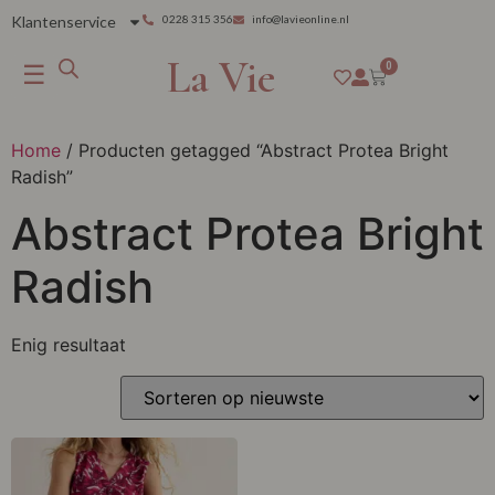
Klantenservice
0228 315 356
info@lavieonline.nl
La Vie
☰
0
Home
/ Producten getagged “Abstract Protea Bright
Radish”
Abstract Protea Bright
Radish
Enig resultaat