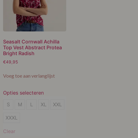
Seasalt Cornwall Achilla
Top Vest Abstract Protea
Bright Radish
€
49,95
Voeg toe aan verlanglijst
Opties selecteren
S
S
M
L
XL
XXL
M
XXXL
L
Clear