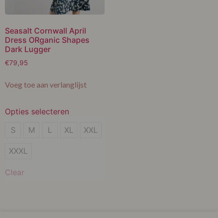
Seasalt Cornwall April
Dress ORganic Shapes
Dark Lugger
€
79,95
Voeg toe aan verlanglijst
Opties selecteren
S
S
M
L
XL
XXL
M
XXXL
L
Clear
XL
XXL