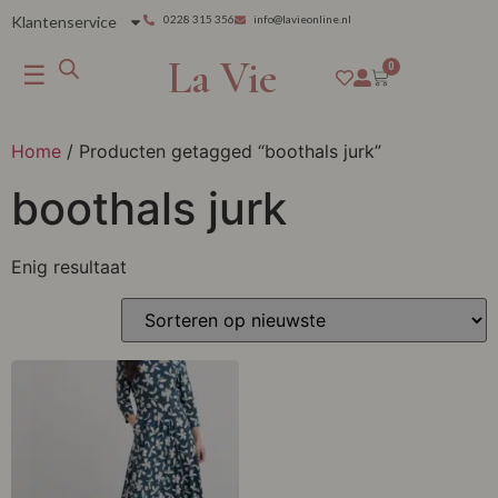
Klantenservice
0228 315 356
info@lavieonline.nl
La Vie
☰
0
Home
/ Producten getagged “boothals jurk”
boothals jurk
Enig resultaat