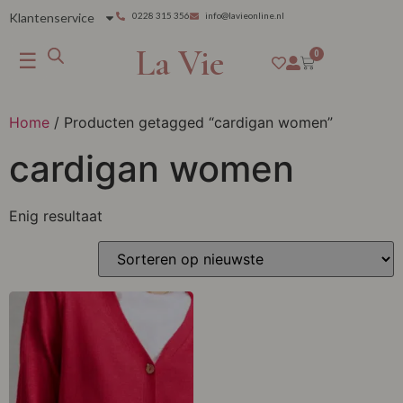
Klantenservice
0228 315 356
info@lavieonline.nl
La Vie
☰
0
Home
/ Producten getagged “cardigan women”
cardigan women
Enig resultaat