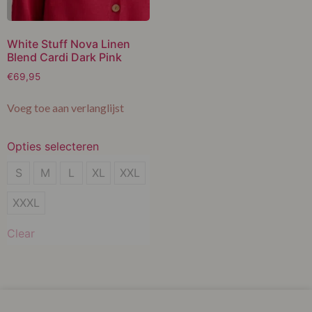
White Stuff Nova Linen
Blend Cardi Dark Pink
€
69,95
Voeg toe aan verlanglijst
Opties selecteren
S
S
M
L
XL
XXL
M
XXXL
L
Clear
XL
XXL
XXXL