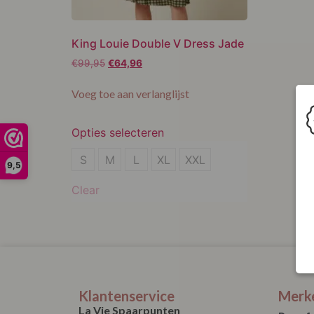
King Louie Double V Dress Jade
€
99,95
€
64,96
Voeg toe aan verlanglijst
Opties selecteren
S
S
M
L
XL
XXL
9,5
XL
Clear
XXL
Klantenservice
Merk
La Vie Spaarpunten