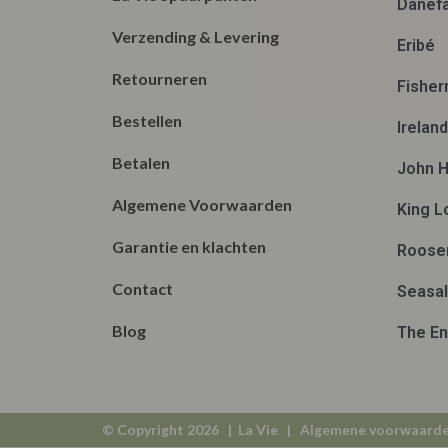
Danef
Verzending & Levering
Eribé
Retourneren
Fisher
Bestellen
Irelan
Betalen
John H
Algemene Voorwaarden
King L
Garantie en klachten
Roose
Contact
Seasal
Blog
The En
© Copyright 2026 | La Vie |
Algemene voorwaard