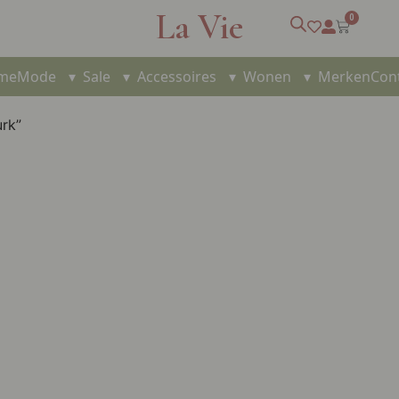
La Vie
0
me
Mode
▾
Sale
▾
Accessoires
▾
Wonen
▾
Merken
Con
rk”