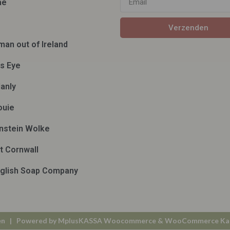
ae
Verzenden
man out of Ireland
ds Eye
anly
ouie
nstein Wolke
t Cornwall
glish Soap Company
en
| Powered by
MplusKASSA Woocommerce
&
WooCommerce Ka