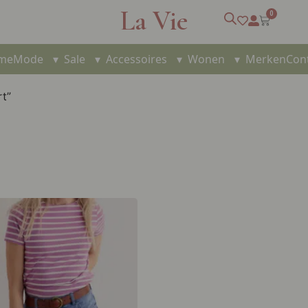
La Vie
0
me
Mode
▾
Sale
▾
Accessoires
▾
Wonen
▾
Merken
Con
rt”