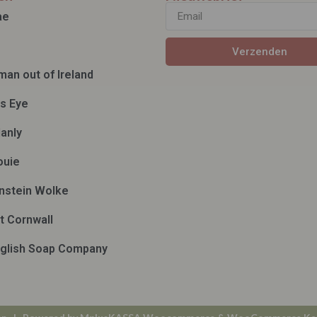
ae
Verzenden
man out of Ireland
ds Eye
anly
ouie
nstein Wolke
t Cornwall
glish Soap Company