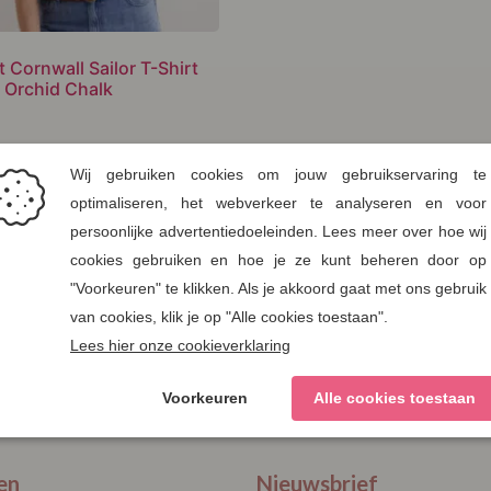
t Cornwall Sailor T-Shirt
 Orchid Chalk
e aan verlanglijst
 selecteren
M
L
XL
XXL
en
Nieuwsbrief