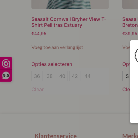
Seasalt Cornwall Bryher View T-
Seasal
Shirt Pellitras Estuary
Breton
€
44,95
€
39,95
Voeg toe aan verlanglijst
Voeg to
Opties selecteren
Opties
36
S
36
38
40
42
44
S
9,5
38
M
Clear
Clear
40
L
42
XL
44
XXL
Klantenservice
Merk