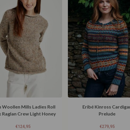
 Woollen Mills Ladies Roll
Eribé Kinross Cardiga
 Raglan Crew Light Honey
Prelude
€
124,95
€
279,95