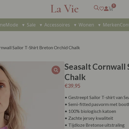
La Vie
0
me
Mode
▾
Sale
▾
Accessoires
▾
Wonen
▾
Merken
Con
rnwall Sailor T-Shirt Breton Orchid Chalk
Seasalt Cornwall 
Chalk
€
39,95
• Gestreept Sailor T-shirt van Se
• Semi-fitted pasvorm met boot
• 100% biologisch katoen
• Zachte jersey kwaliteit
• Tijdloze Bretonse uitstraling