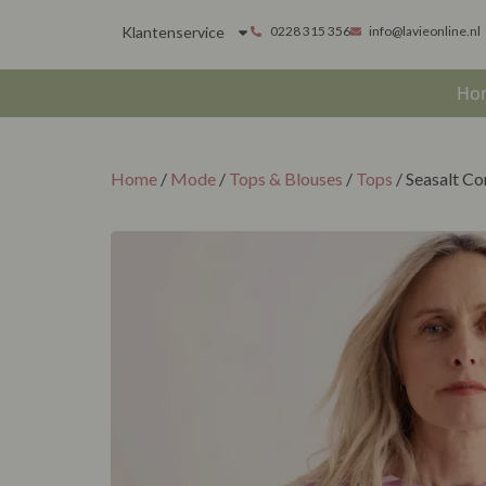
Klantenservice
0228 315 356
info@lavieonline.nl
Ho
Home
/
Mode
/
Tops & Blouses
/
Tops
/ Seasalt Co