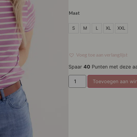
Maat
S
S
M
L
XL
XXL
M
L
Voeg toe aan verlanglijst
XL
Spaar
40
Punten met deze a
XXL
Toevoegen aan wi