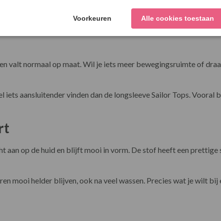
44
110
67
en valt normaal op maat. Wil je iets meer bewegingsruimte of draag
l iets aansluitender vinden dan de longsleeve Sailor Tops. Vooral 
rt
ht aan op de huid en blijft mooi in vorm. De stof heeft een prettig
n mooi helder blijven, ook na veel wassen. Precies wat je wilt bij