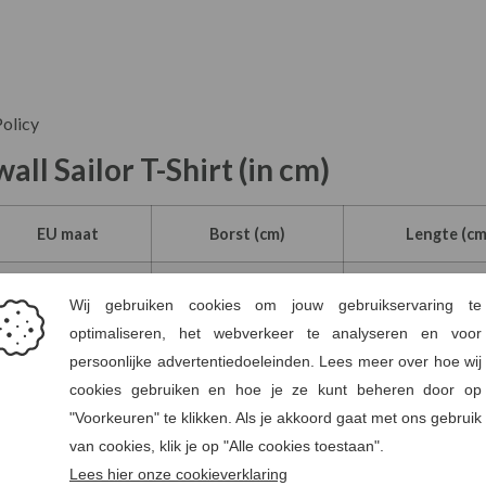
Policy
ll Sailor T-Shirt (in cm)
EU maat
Borst (cm)
Lengte (cm
36
88
63
38
92
64
40
98
65
42
104
66