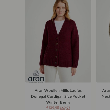
Aran Woollen Mills Ladies
Aran
Donegal Cardigan Sice Pocket
Neck
Winter Berry
€
69,97
€
139,95