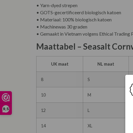
• Yarn-dyed strepen
• GOTS-gecertificeerd biologisch katoen
• Materiaal: 100% biologisch katoen
• Machinewas 30 graden
• Gemaakt in Vietnam volgens Ethical Trading 
Maattabel – Seasalt Cornwa
UK maat
NL maat
8
S
10
M
9,5
12
L
14
XL