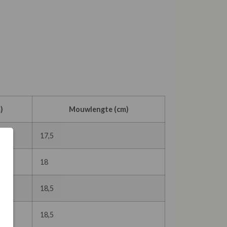
)
Mouwlengte (cm)
17,5
18
18,5
18,5