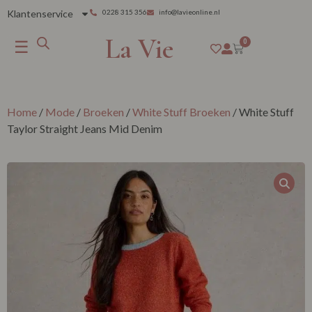
Klantenservice
0228 315 356
info@lavieonline.nl
La Vie
☰
0
Home
/
Mode
/
Broeken
/
White Stuff Broeken
/ White Stuff
Taylor Straight Jeans Mid Denim