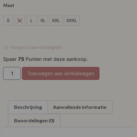
Maat
S
S
M
L
XL
XXL
XXXL
M
L
Voeg toe aan verlanglijst
XL
Spaar
75
Punten met deze aankoop.
XXL
Toevoegen aan winkelwagen
XXXL
Beschrijving
Aanvullende informatie
Beoordelingen (0)