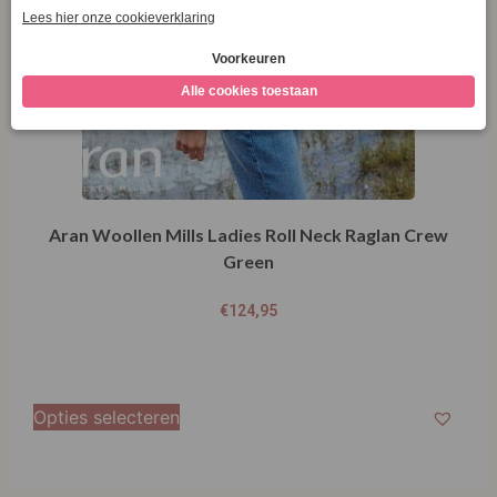
Aran Woollen Mills Ladies Roll Neck Raglan Crew
Green
€
124,95
Opties selecteren