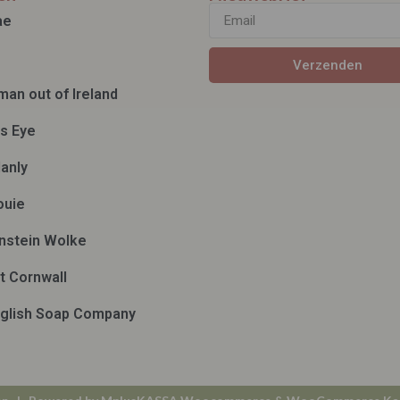
ae
Verzenden
man out of Ireland
ds Eye
anly
ouie
nstein Wolke
t Cornwall
glish Soap Company