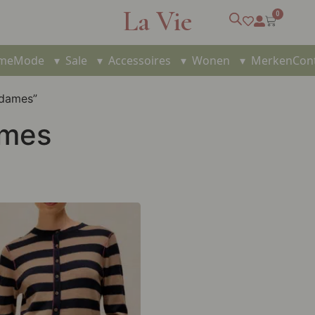
La Vie
0
me
Mode
▾
Sale
▾
Accessoires
▾
Wonen
▾
Merken
Con
 dames”
ames