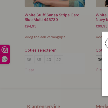
White Stuff Sansa Stripe Cardi
White 
Blue Multi 446730
Navy M
€
94,95
€
69,95
Voeg toe aan verlanglijst
Voeg to
Opties selecteren
Opties
36
36
36
38
40
42
36
9,5
38
38
Clear
Clear
40
40
42
42
44
Klantenservice
Merk