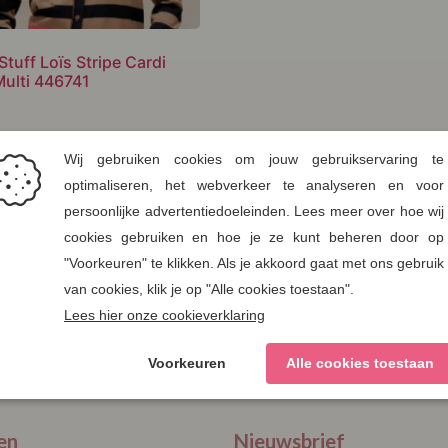
Stuff Loïs Stripe Cardi
ulti 446741
e aan verlanglijst
 selecteren
38
40
42
44
en
Nieuwsbrief