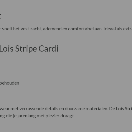
t
elt het vest zacht, ademend en comfortabel aan. Ideaal als extra 
ois Stripe Cardi
l
 behouden
ear met verrassende details en duurzame materialen. De Lois Stri
g die je jarenlang met plezier draagt.