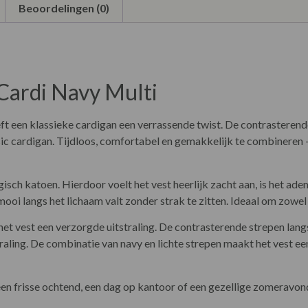
Beoordelingen (0)
 Cardi Navy Multi
ft een klassieke cardigan een verrassende twist. De contrasterend
sic cardigan. Tijdloos, comfortabel en gemakkelijk te combineren –
isch katoen. Hierdoor voelt het vest heerlijk zacht aan, is het ad
mooi langs het lichaam valt zonder strak te zitten. Ideaal om zowel
het vest een verzorgde uitstraling. De contrasterende strepen lan
aling. De combinatie van navy en lichte strepen maakt het vest e
 een frisse ochtend, een dag op kantoor of een gezellige zomeravon