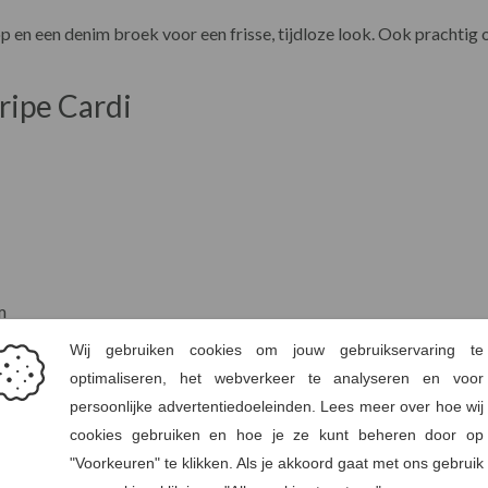
 en een denim broek voor een frisse, tijdloze look. Ook prachtig o
tripe Cardi
m
Buste (cm)
Taille (c