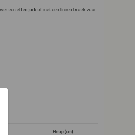
ver een effen jurk of met een linnen broek voor
m)
Heup (cm)