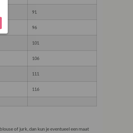
91
96
101
106
111
116
 blouse of jurk, dan kun je eventueel een maat