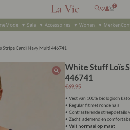
La Vie
0
me
Mode
▾
Sale
▾
Accessoires
▾
Wonen
▾
Merken
Con
ïs Stripe Cardi Navy Multi 446741
White Stuff Loïs 
446741
€
69,95
• Vest van 100% biologisch kat
• Regular fit met ronde hals
• Contrasterende streepdetails v
• Zacht, ademend en comfortabe
•
Valt normaal op maat