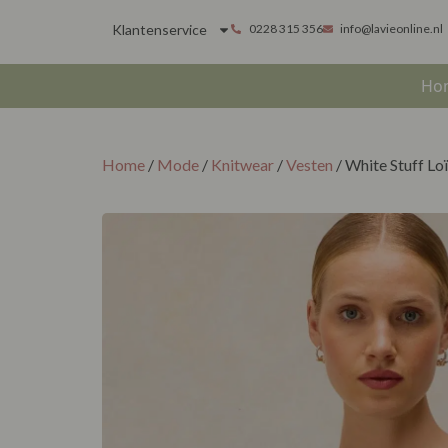
Klantenservice
0228 315 356
info@lavieonline.nl
Ho
Home
/
Mode
/
Knitwear
/
Vesten
/ White Stuff Lo