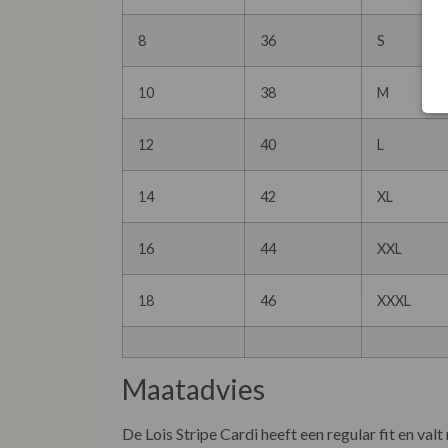
8
36
S
10
38
M
12
40
L
14
42
XL
16
44
XXL
18
46
XXXL
Maatadvies
De Lois Stripe Cardi heeft een regular fit en val