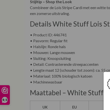
Stijltip – Shop the Look
Combineer de Lois Stripe Cardi met een witte top
een zomerse uitstraling.
Details White Stuff Lois S
• Product ID: 446741
• Pasvorm: Regular fit
• Halslijn: Ronde hals
• Mouwen: Lange mouwen
• Sluiting: Knoopsluiting
• Detail: Contrasterende streepaccenten
• Lengte maat 12 (schouder tot zoom): ca. 55 c
• Materiaal: 100% biologisch katoen
• Machinewasbaar
Maattabel – White Stuff
9,5
UK
EU
NL