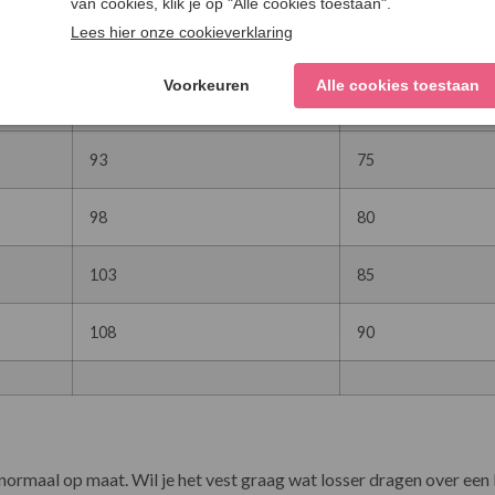
83
65
88
70
93
75
98
80
103
85
108
90
t normaal op maat. Wil je het vest graag wat losser dragen over een