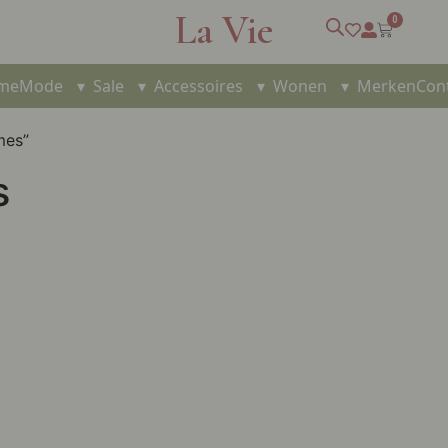
La Vie
0
me
Mode
▾
Sale
▾
Accessoires
▾
Wonen
▾
Merken
Con
mes”
s