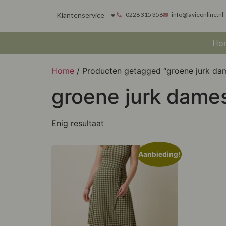
Klantenservice
0228 315 356
info@lavieonline.nl
Ho
Home
/ Producten getagged “groene jurk da
groene jurk dame
Enig resultaat
Aanbieding!