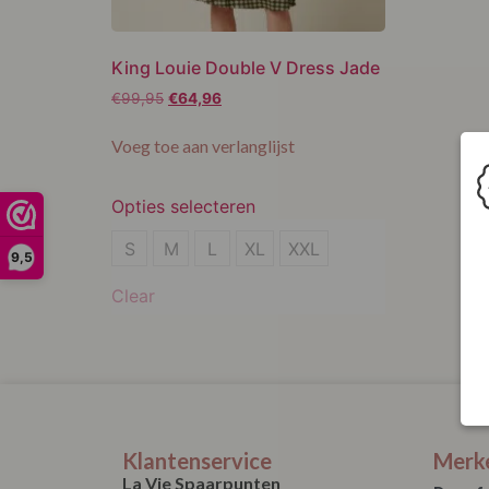
King Louie Double V Dress Jade
€
99,95
€
64,96
Voeg toe aan verlanglijst
Opties selecteren
S
S
M
L
XL
XXL
9,5
XL
Clear
XXL
Klantenservice
Merk
La Vie Spaarpunten