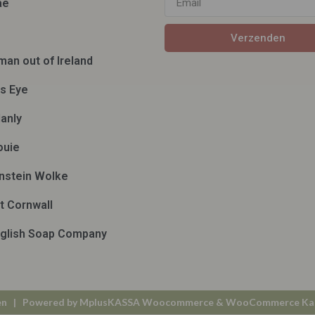
ae
Verzenden
man out of Ireland
ds Eye
anly
ouie
nstein Wolke
t Cornwall
glish Soap Company
en
| Powered by
MplusKASSA Woocommerce
&
WooCommerce Ka