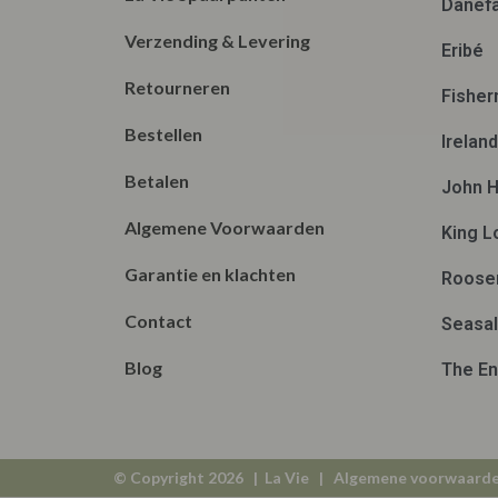
Danef
Verzending & Levering
Eribé
Retourneren
Fisher
Bestellen
Irelan
Betalen
John H
Algemene Voorwaarden
King L
Garantie en klachten
Roose
Contact
Seasal
Blog
The En
© Copyright 2026 | La Vie |
Algemene voorwaard