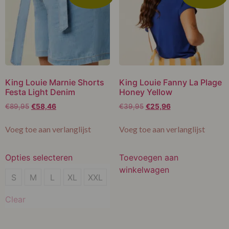
King Louie Marnie Shorts
King Louie Fanny La Plage
Festa Light Denim
Honey Yellow
€
89,95
€
58,46
€
39,95
€
25,96
Voeg toe aan verlanglijst
Voeg toe aan verlanglijst
Opties selecteren
Toevoegen aan
winkelwagen
XL
S
M
L
XL
XXL
Clear