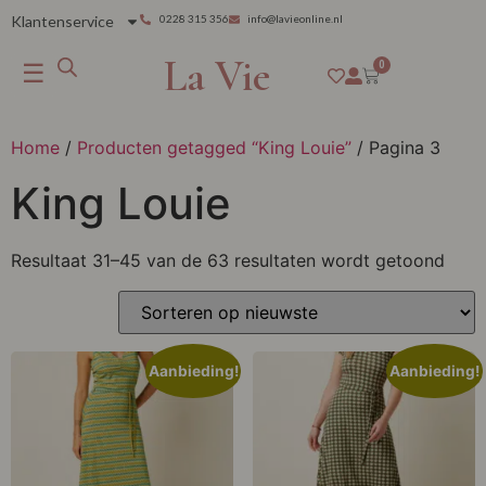
Klantenservice
0228 315 356
info@lavieonline.nl
La Vie
☰
0
Home
/
Producten getagged “King Louie”
/ Pagina 3
King Louie
Resultaat 31–45 van de 63 resultaten wordt getoond
Aanbieding!
Aanbieding!