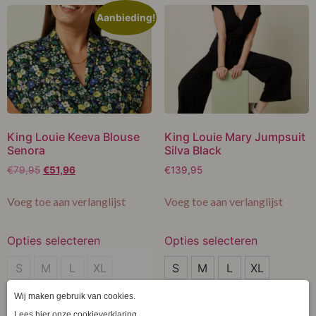
Aanbieding!
King Louie Keeva Blouse
King Louie Mary Jumpsuit
Senora
Silva Black
€
79,95
€
51,96
€
139,95
Voeg toe aan verlanglijst
Voeg toe aan verlanglijst
Opties selecteren
Opties selecteren
XL
S
S
M
L
XL
S
M
L
XL
M
Clear
Clear