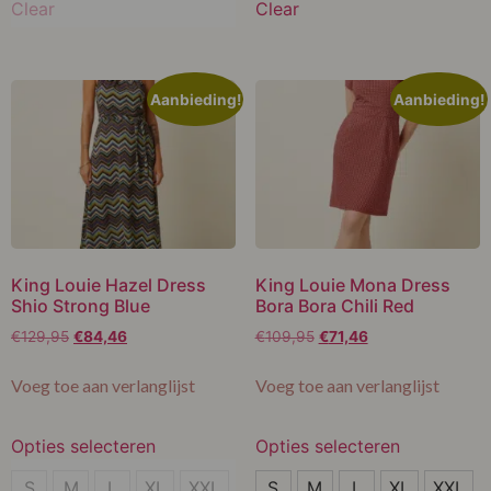
Clear
Clear
L
XL
Aanbieding!
Aanbieding!
XXL
King Louie Hazel Dress
King Louie Mona Dress
Shio Strong Blue
Bora Bora Chili Red
€
129,95
€
84,46
€
109,95
€
71,46
Voeg toe aan verlanglijst
Voeg toe aan verlanglijst
Opties selecteren
Opties selecteren
XL
S
S
M
L
XL
XXL
S
M
L
XL
XXL