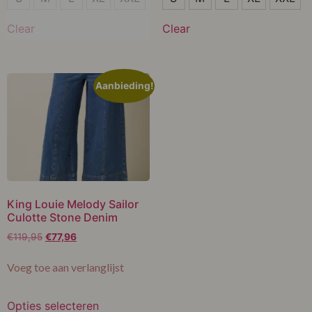
M
Clear
Clear
L
XXL
Aanbieding!
King Louie Melody Sailor
Culotte Stone Denim
€
119,95
€
77,96
Voeg toe aan verlanglijst
Opties selecteren