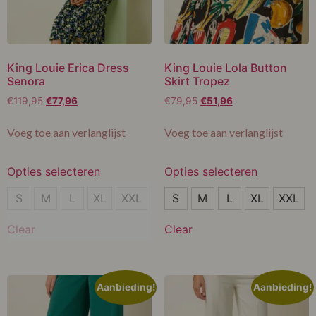
King Louie Erica Dress
King Louie Lola Button
Senora
Skirt Tropez
€
119,95
€
77,96
€
79,95
€
51,96
Voeg toe aan verlanglijst
Voeg toe aan verlanglijst
Opties selecteren
Opties selecteren
XXL
XXL
S
M
L
XL
XXL
S
M
L
XL
XXL
Clear
Clear
Aanbieding!
Aanbieding!