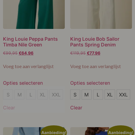
King Louie Peppa Pants
King Louie Bob Sailor
Timba Nile Green
Pants Spring Denim
€
99,95
€
64,96
€
119,95
€
77,96
Voeg toe aan verlanglijst
Voeg toe aan verlanglijst
Opties selecteren
Opties selecteren
S
L
S
M
L
XL
XXL
S
M
L
XL
XXL
L
XXL
Clear
Clear
Aanbieding!
Aanbieding!