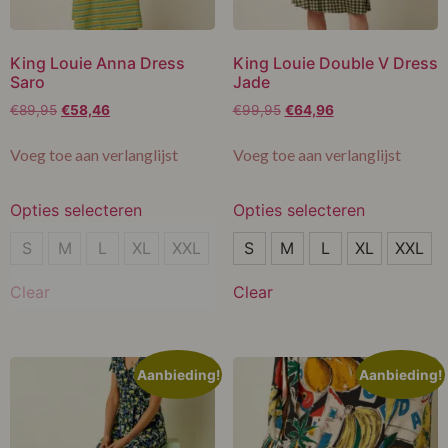
King Louie Anna Dress
King Louie Double V Dress
Saro
Jade
€
89,95
€
58,46
€
99,95
€
64,96
Voeg toe aan verlanglijst
Voeg toe aan verlanglijst
Opties selecteren
Opties selecteren
XXL
S
S
M
L
XL
XXL
S
M
L
XL
XXL
XL
Clear
Clear
XXL
Aanbieding!
Aanbieding!