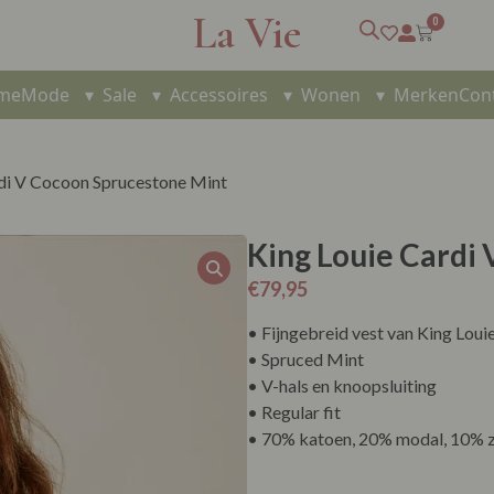
La Vie
0
me
Mode
▾
Sale
▾
Accessoires
▾
Wonen
▾
Merken
Con
rdi V Cocoon Sprucestone Mint
King Louie Cardi
€
79,95
• Fijngebreid vest van King Loui
• Spruced Mint
• V-hals en knoopsluiting
• Regular fit
• 70% katoen, 20% modal, 10% z