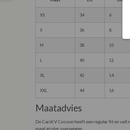
XS
34
6
S
36
8
M
38
10
L
40
12
XL
42
14
XXL
44
16
Maatadvies
De Cardi V Cocoon heeft een regular fit en valt 
maat groter overwegen.