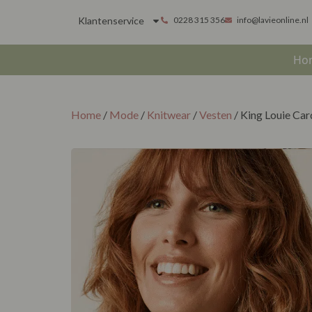
Klantenservice
0228 315 356
info@lavieonline.nl
Ho
Home
/
Mode
/
Knitwear
/
Vesten
/ King Louie Ca