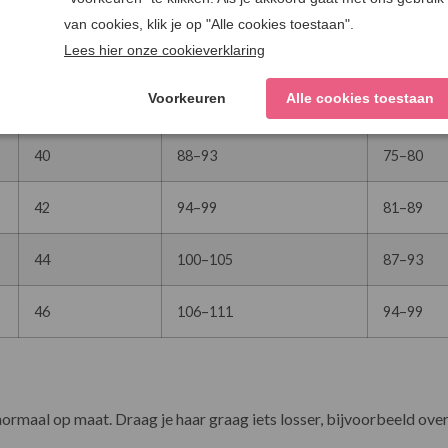
36
76–81
63–68
38
82–87
69–74
40
88–93
75–80
42
94–99
81–89
44
100–105
87–93
46
106–111
94–99
normaal op maat. Draag je haar graag iets losser, bijvoorbeeld ove