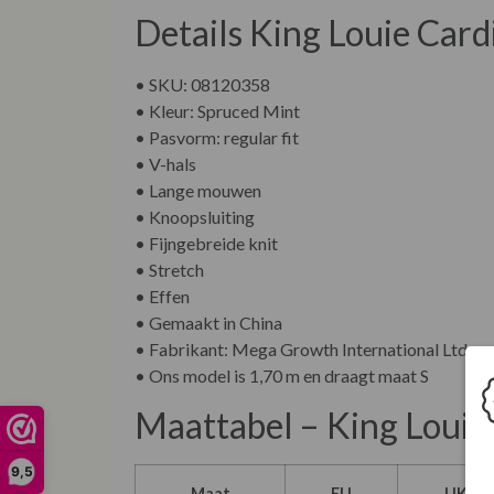
Details King Louie Car
• SKU: 08120358
• Kleur: Spruced Mint
• Pasvorm: regular fit
• V-hals
• Lange mouwen
• Knoopsluiting
• Fijngebreide knit
• Stretch
• Effen
• Gemaakt in China
• Fabrikant: Mega Growth International Ltd.
• Ons model is 1,70 m en draagt maat S
Maattabel – King Louie 
9,5
Maat
EU
UK