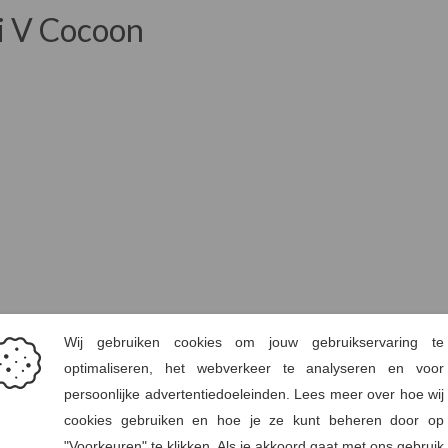
di V Cocoon
(Jersey & Knitted Clothing)
FR/ES
Borst (cm)
Ta