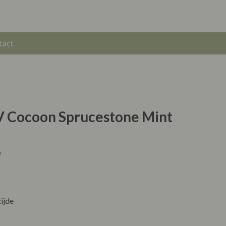
tact
 V Cocoon Sprucestone Mint
e
ijde