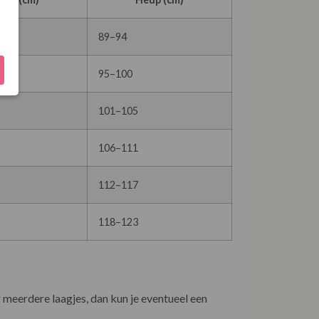
89–94
95–100
101–105
106–111
112–117
118–123
r meerdere laagjes, dan kun je eventueel een