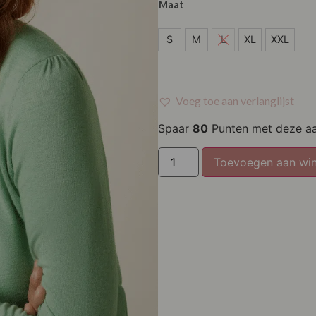
Maat
S
S
M
L
XL
XXL
M
L
Voeg toe aan verlanglijst
XL
Spaar
80
Punten met deze a
XXL
Toevoegen aan wi