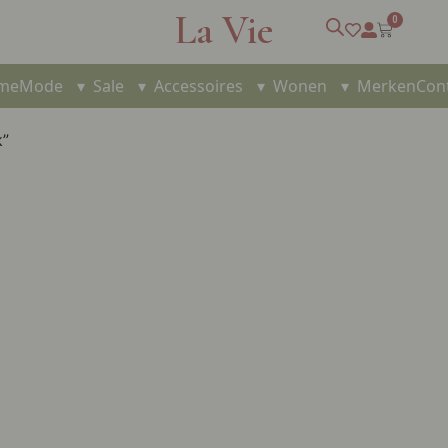
La Vie
0
me
Mode
▾
Sale
▾
Accessoires
▾
Wonen
▾
Merken
Con
k”