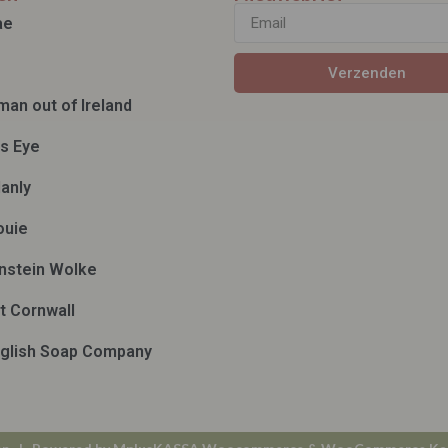
ae
Verzenden
man out of Ireland
ds Eye
anly
ouie
nstein Wolke
t Cornwall
glish Soap Company