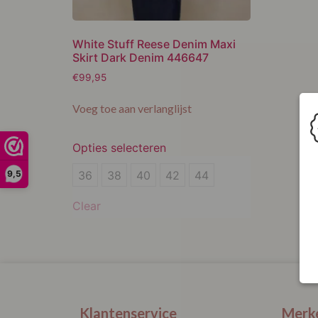
White Stuff Reese Denim Maxi
Skirt Dark Denim 446647
€
99,95
Voeg toe aan verlanglijst
Opties selecteren
36
36
38
40
42
44
9,5
38
Clear
40
42
44
Klantenservice
Merk